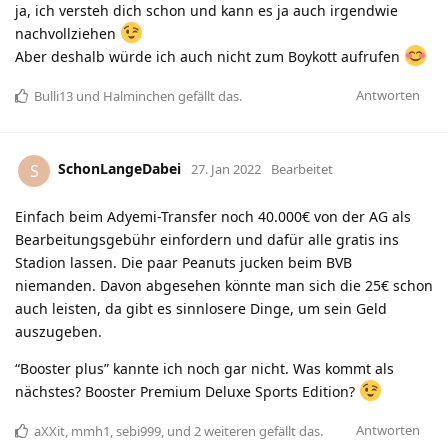
ja, ich versteh dich schon und kann es ja auch irgendwie
nachvollziehen
Aber deshalb würde ich auch nicht zum Boykott aufrufen
Antworten
Bulli13
und
Halminchen
gefällt das
.
SchonLangeDabei
S
27. Jan 2022
Bearbeitet
Einfach beim Adyemi-Transfer noch 40.000€ von der AG als
Bearbeitungsgebühr einfordern und dafür alle gratis ins
Stadion lassen. Die paar Peanuts jucken beim BVB
niemanden. Davon abgesehen könnte man sich die 25€ schon
auch leisten, da gibt es sinnlosere Dinge, um sein Geld
auszugeben.
“Booster plus” kannte ich noch gar nicht. Was kommt als
nächstes? Booster Premium Deluxe Sports Edition?
Antworten
aXXit
,
mmh1
,
sebi999
, und
2
weiteren
gefällt das
.