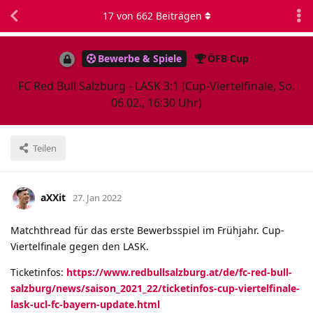
17
von
662
Beiträgen
Bewerbe & Spiele
ÖFB Cup
FC Red Bull Salzburg - LASK 3:1 (Cup-Viertelfinale, So.
06.02., 16:30 Uhr)
Teilen
aXXit
27. Jan 2022
Matchthread für das erste Bewerbsspiel im Frühjahr. Cup-
Viertelfinale gegen den LASK.
Ticketinfos:
https://www.redbullsalzburg.at/de/fc-red-bull-
salzburg/news/saison_2021_22/ticketinfos-cup-viertelfinale-
lask-ucl-fc-bayern-update.html