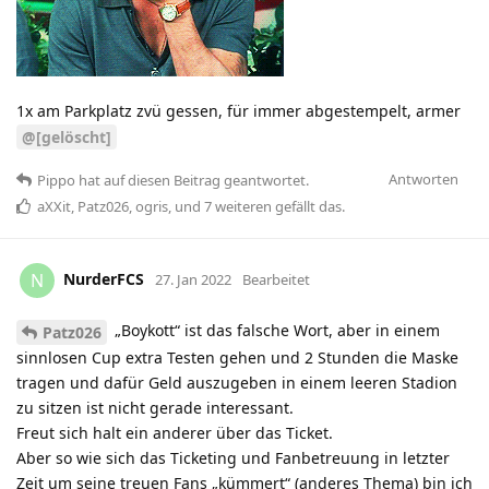
1x am Parkplatz zvü gessen, für immer abgestempelt, armer
@[gelöscht]
Antworten
Pippo
hat
auf diesen Beitrag geantwortet.
aXXit
,
Patz026
,
ogris
, und
7
weiteren
gefällt das
.
NurderFCS
N
27. Jan 2022
Bearbeitet
„Boykott“ ist das falsche Wort, aber in einem
Patz026
sinnlosen Cup extra Testen gehen und 2 Stunden die Maske
tragen und dafür Geld auszugeben in einem leeren Stadion
zu sitzen ist nicht gerade interessant.
Freut sich halt ein anderer über das Ticket.
Aber so wie sich das Ticketing und Fanbetreuung in letzter
Zeit um seine treuen Fans „kümmert“ (anderes Thema) bin ich