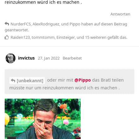
reinzukommen würd ich es machen .
Antworten
NurderFCS
,
AlexRodriguez
, und
Pippo
haben
auf diesen Beitrag
geantwortet.
Raiden123
,
tommtomm
,
Einsteiger
, und
15
weiteren
gefällt das
.
invictus
27. Jan 2022
Bearbeitet
oder mir mit
@Pippo
das Bratl teilen
[unbekannt]
müsste nur um reinzukommen würd ich es machen .