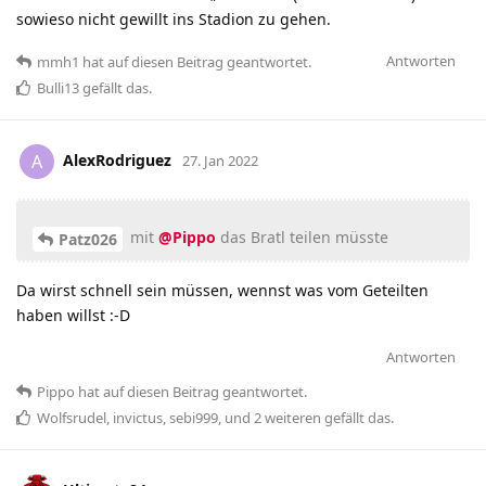
sowieso nicht gewillt ins Stadion zu gehen.
Antworten
mmh1
hat
auf diesen Beitrag geantwortet.
Bulli13
gefällt das
.
AlexRodriguez
A
27. Jan 2022
mit
@Pippo
das Bratl teilen müsste
Patz026
Da wirst schnell sein müssen, wennst was vom Geteilten
haben willst :-D
Antworten
Pippo
hat
auf diesen Beitrag geantwortet.
Wolfsrudel
,
invictus
,
sebi999
, und
2
weiteren
gefällt das
.