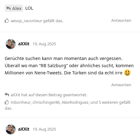
LOL
Alex
Antworten
aesop_raconteur
gefällt das
.
aXXit
19. Aug 2025
Gerüchte suchen kann man momentan auch vergessen.
Überall wo man “RB Salzburg” oder ähnliches sucht, kommen
Millionen von Nene-Tweets. Die Türken sind da echt irre
Antworten
aXXit
hat
auf diesen Beitrag geantwortet.
mbonheur
,
chrischinger86
,
AlexRodriguez
, und
5
weiteren
gefällt
das
.
aXXit
19. Aug 2025