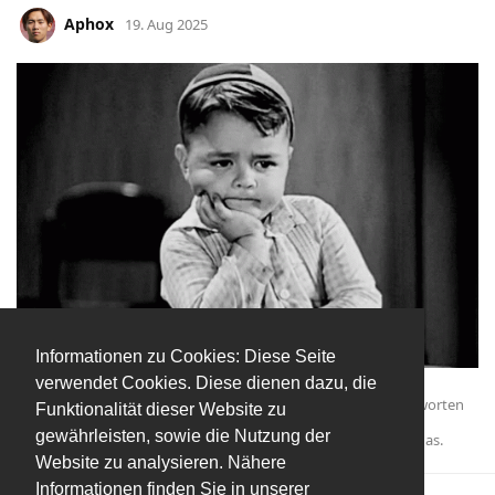
Aphox
19. Aug 2025
Informationen zu Cookies: Diese Seite
verwendet Cookies. Diese dienen dazu, die
Antworten
Funktionalität dieser Website zu
gewährleisten, sowie die Nutzung der
Raiden123
,
GehtdiNixau
,
The_Patient
, und
Felix_09
gefällt das
.
Website zu analysieren. Nähere
Informationen finden Sie in unserer
Mehr laden