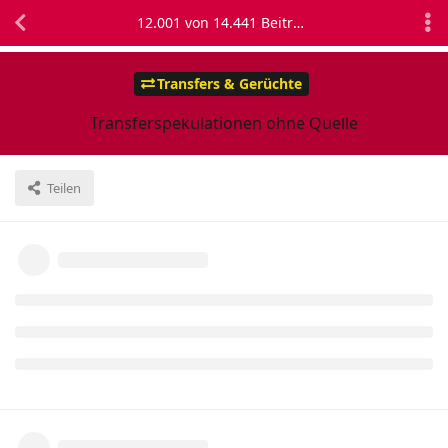
12.001
von
14.441
Beiträgen
Transfers & Gerüchte
Transferspekulationen ohne Quelle
Teilen