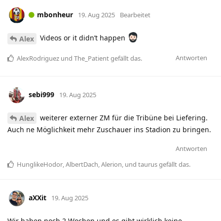
mbonheur
19. Aug 2025
Bearbeitet
Videos or it didn’t happen
Alex
Antworten
AlexRodriguez
und
The_Patient
gefällt das
.
sebi999
19. Aug 2025
weiterer externer ZM für die Tribüne bei Liefering.
Alex
Auch ne Möglichkeit mehr Zuschauer ins Stadion zu bringen.
Antworten
HunglikeHodor
,
AlbertDach
,
Alerion
, und
taurus
gefällt das
.
aXXit
19. Aug 2025
Wir haben noch 2 Wochen und es gibt wirklich keine