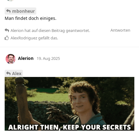
mbonheur
Man findet doch einiges.
Antworten
Alerion
hat
auf diesen Beitrag geantwortet.
AlexRodriguez
gefällt das
.
Alerion
19. Aug 2025
Alex