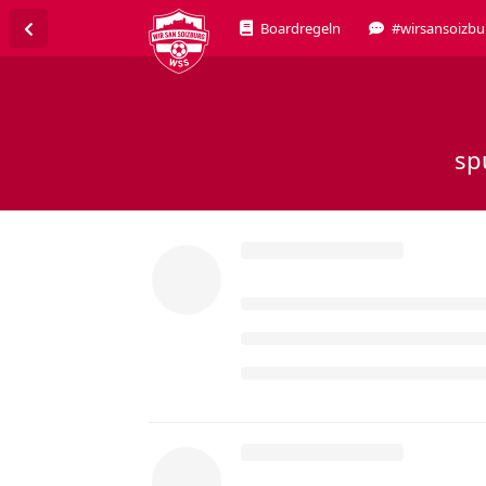
Boardregeln
#wirsansoizbu
sp