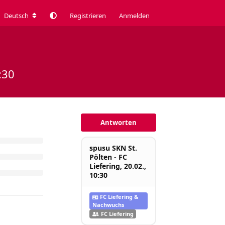
Deutsch
Registrieren
Anmelden
:30
Antworten
spusu SKN St.
Pölten - FC
Liefering, 20.02.,
10:30
FC Liefering &
Nachwuchs
FC Liefering