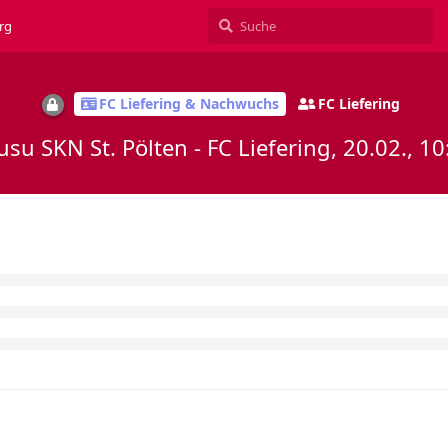
rg
FC Liefering & Nachwuchs
FC Liefering
usu SKN St. Pölten - FC Liefering, 20.02., 10