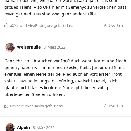
damals noch viel, viel stärker waren. Dazu galt er als sehr
großes Talent. Also Oka hier mit Semenyo zu vergleichen pass
mMn gar ned. Das sind zwei ganz andere Fälle…
Antworten
aXXit
und
AlexRodriguez
gefällt das
.
WelserBulle
8. März 2022
Ganz ehrlich… brauchen wir Ihn? Auch wenn Karim und Noah
gehen , haben wir immer noch Sesko, Koita, Junior und Simic
eventuell einen Nene der bei Ried auch an vorderster Front
spielt. Dazu tolle Jungs in Liefering, ( Reischl, Havel,…) ich
glaube nicht das es konkrete Pläne gibt diesen völlig
überteuerten Spieler zu holen.
Antworten
Herbert-Ayahuaska
gefällt das
.
Alpaki
8. März 2022