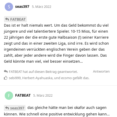
seas397
S
5. März 2022
FATBEAT
Das ist er halt niemals wert. Um das Geld bekommst du viel
jüngere und viel talentiertere Spieler. 10-15 Mios, für einen
22 jährigen der die erste gute Halbsaison (!) seiner Karriere
zeigt und das in einer zweiten Liga, sind irre. Es wird schon
irgendeinen verrückten englischen Verein geben der das
zahlt, aber jeder andere wird die Finger davon lassen. Das
Geld könnte man viel, viel besser einsetzen…
Antworten
FATBEAT
hat
auf diesen Beitrag geantwortet.
sebi999
,
Herbert-Ayahuaska
, und
ecomo
gefällt das
.
FATBEAT
F
5. März 2022
das gleiche hätte man bei okafor auch sagen
seas397
können. Wie schnell eine positive entwicklung gehen kann…