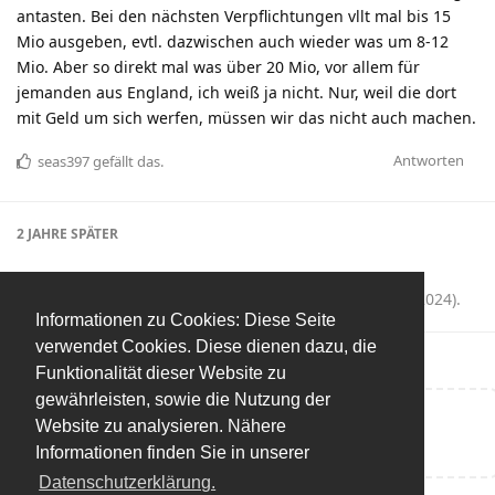
antasten. Bei den nächsten Verpflichtungen vllt mal bis 15
Mio ausgeben, evtl. dazwischen auch wieder was um 8-12
Mio. Aber so direkt mal was über 20 Mio, vor allem für
jemanden aus England, ich weiß ja nicht. Nur, weil die dort
mit Geld um sich werfen, müssen wir das nicht auch machen.
Antworten
seas397
gefällt das
.
2 JAHRE
SPÄTER
m4v3rick
hat die Diskussion geschlossen (
3. Juni 2024
).
Informationen zu Cookies: Diese Seite
verwendet Cookies. Diese dienen dazu, die
Funktionalität dieser Website zu
gewährleisten, sowie die Nutzung der
Website zu analysieren. Nähere
Eine Antwort schreiben…
Informationen finden Sie in unserer
Datenschutzerklärung.