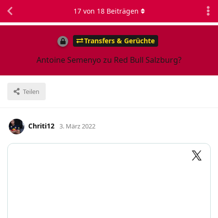
17
von
18
Beiträgen
Transfers & Gerüchte
Antoine Semenyo zu Red Bull Salzburg?
Teilen
Chriti12
3. März 2022