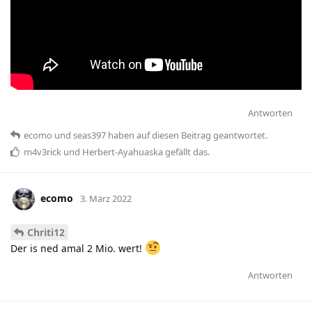
Antworten
ecomo
und
seas397
haben
auf diesen Beitrag geantwortet.
m4v3rick
und
Herbert-Ayahuaska
gefällt das
.
ecomo
3. März 2022
Chriti12
Der is ned amal 2 Mio. wert!
Antworten