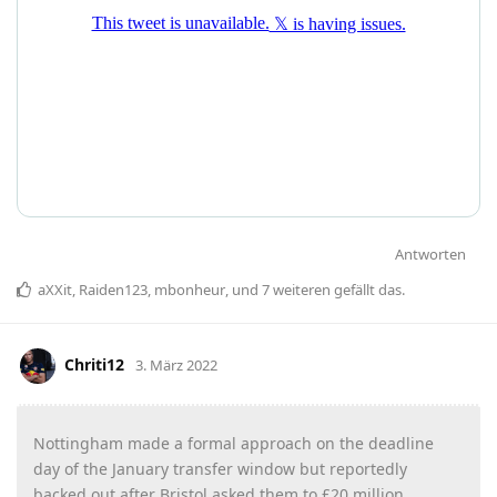
Antworten
aXXit
,
Raiden123
,
mbonheur
, und
7
weiteren
gefällt das
.
Chriti12
3. März 2022
Nottingham made a formal approach on the deadline
day of the January transfer window but reportedly
backed out after Bristol asked them to £20 million.