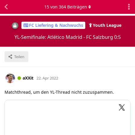
15
von
364
Beiträgen
FC Liefering & Nachwuchs
Youth League
YL-Semifinale: Atlético Madrid - FC Salzburg 0:5
Teilen
aXXit
22. Apr 2022
Matchthread, um den YL-Thread nicht zuzuspammen.