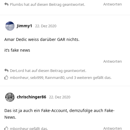
Antworten
Plumbs
hat
auf diesen Beitrag geantwortet.
Jimmy1
22. Dez 2020
Amar Dedic weiss darüber GAR nichts.
it‘s fake news
Antworten
DerLord
hat
auf diesen Beitrag geantwortet.
mbonheur
,
sebi999
,
Rainman80
, und
3
weiteren
gefällt das
.
chrischinger86
22. Dez 2020
Das ist ja auch ein Fake-Account, demzufolge auch Fake-
News.
Antworten
mbonheur
gefällt das
.