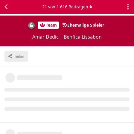
21
von
1.616
Beiträgen
Team
Ehemalige Spieler
Amar Dedic | Benfica Lissabon
Teilen