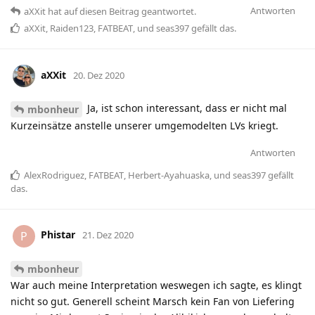
Antworten
aXXit
hat
auf diesen Beitrag geantwortet.
aXXit
,
Raiden123
,
FATBEAT
, und
seas397
gefällt das
.
aXXit
20. Dez 2020
Ja, ist schon interessant, dass er nicht mal
mbonheur
Kurzeinsätze anstelle unserer umgemodelten LVs kriegt.
Antworten
AlexRodriguez
,
FATBEAT
,
Herbert-Ayahuaska
, und
seas397
gefällt
das
.
Phistar
P
21. Dez 2020
mbonheur
War auch meine Interpretation weswegen ich sagte, es klingt
nicht so gut. Generell scheint Marsch kein Fan von Liefering