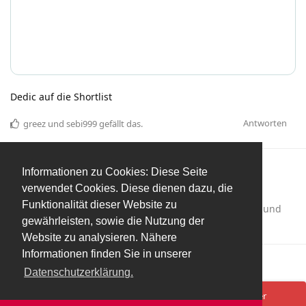
Dedic auf die Shortlist
Antworten
greez
und
sebi999
gefällt das
.
EIN MONAT
SPÄTER
Informationen zu Cookies: Diese Seite
verwendet Cookies. Diese dienen dazu, die
Funktionalität dieser Website zu
mbonheur
hat
das Thema
hinzugefügt und
Entfernt
gewährleisten, sowie die Nutzung der
das Thema
entfernt (
20. Jan 2021
).
Entfernt
Website zu analysieren. Nähere
Informationen finden Sie in unserer
Mehr laden
Datenschutzerklärung.
Spenden/Donate
Impressum
Datenschutzerklärung
Ups! Da ist was schief gelaufen. Bitte lade die Seite neu oder