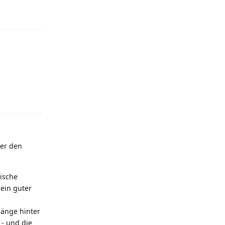
Antworten
Antworten
ber den
ische
 ein guter
änge hinter
- und die