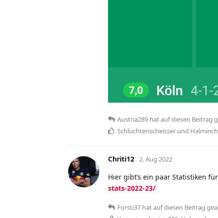
Austria289
hat
auf diesen Beitrag 
Schluchtenscheisser
und
Halminc
Chriti12
2. Aug 2022
Hier gibt’s ein paar Statistiken f
stats-2022-23/
Forsti37
hat
auf diesen Beitrag gea