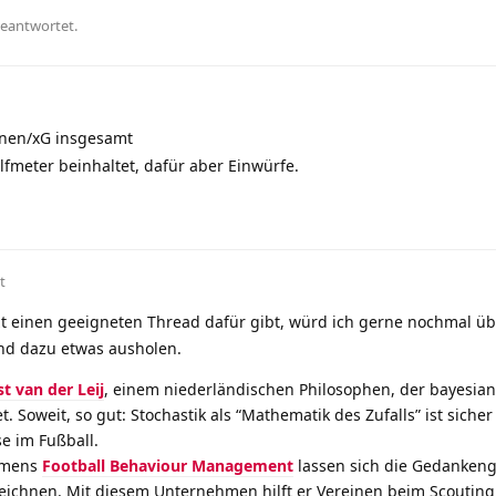
geantwortet.
onen/xG insgesamt
lfmeter beinhaltet, dafür aber Einwürfe.
t
t einen geeigneten Thread dafür gibt, würd ich gerne nochmal ü
nd dazu etwas ausholen.
st van der Leij
, einem niederländischen Philosophen, der bayesian
. Soweit, so gut: Stochastik als “Mathematik des Zufalls” ist sicher
e im Fußball.
ehmens
Football Behaviour Management
lassen sich die Gedankeng
ichnen. Mit diesem Unternehmen hilft er Vereinen beim Scouting 