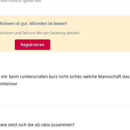
, und
Forsti37
gefällt das
.
itlesen ist gut. Mitreden ist besser!
gistrieren und Teil von Wir san Soizburg werden.
Registrieren
mir beim runterscrollen kurz nicht sicher, welche Mannschaft das s
fenheimer
ie setzt sich die xG ratio zusammen?