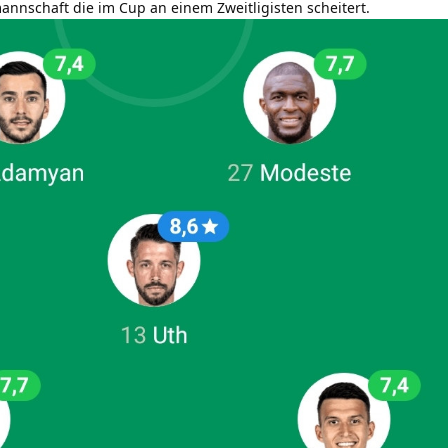
annschaft die im Cup an einem Zweitligisten scheitert.