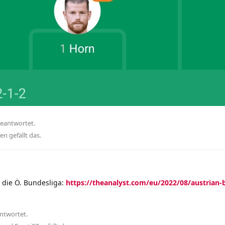
geantwortet.
hen
gefällt das
.
ür die Ö. Bundesliga:
https://theanalyst.com/eu/2022/08/austrian-
ntwortet.