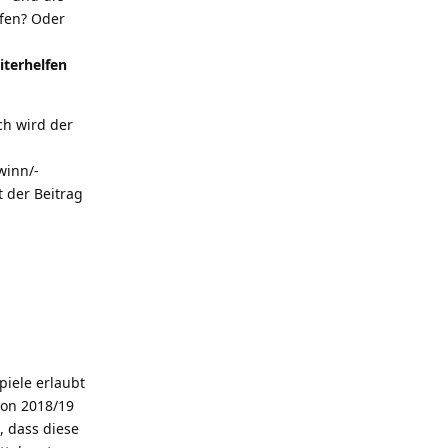
lfen? Oder
iterhelfen
ch wird der
winn/-
t der Beitrag
piele erlaubt
von 2018/19
, dass diese