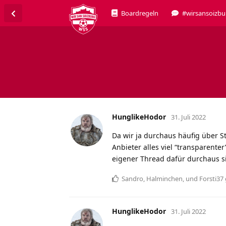
Boardregeln
#wirsansoizbu
HunglikeHodor
31. Juli 2022
Da wir ja durchaus häufig über 
Anbieter alles viel “transparente
eigener Thread dafür durchaus si
Sandro
,
Halminchen
, und
Forsti37
HunglikeHodor
31. Juli 2022