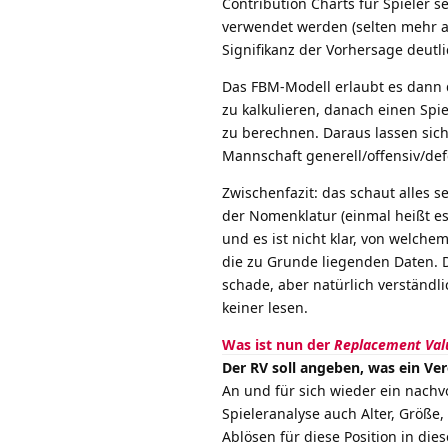
Contribution Charts für Spieler s
verwendet werden (selten mehr al
Signifikanz der Vorhersage deutl
Das FBM-Modell erlaubt es dann 
zu kalkulieren, danach einen Spi
zu berechnen. Daraus lassen sich
Mannschaft generell/offensiv/def
Zwischenfazit: das schaut alles 
der Nomenklatur (einmal heißt es
und es ist nicht klar, von welch
die zu Grunde liegenden Daten. 
schade, aber natürlich verständ
keiner lesen.
Was ist nun der
Replacement Val
Der RV soll angeben, was ein Ve
An und für sich wieder ein nach
Spieleranalyse auch Alter, Größe,
Ablösen für diese Position in die