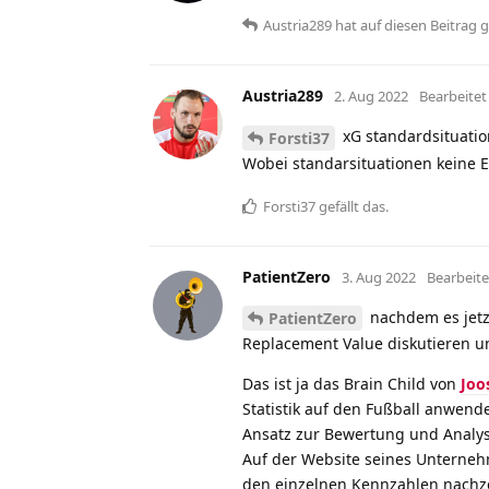
Austria289
hat
auf diesen Beitrag 
Austria289
2. Aug 2022
Bearbeitet
xG standardsituati
Forsti37
Wobei standarsituationen keine E
Forsti37
gefällt das
.
PatientZero
3. Aug 2022
Bearbeite
nachdem es jetz
PatientZero
Replacement Value diskutieren u
Das ist ja das Brain Child von
Joo
Statistik auf den Fußball anwendet
Ansatz zur Bewertung und Analys
Auf der Website seines Untern
den einzelnen Kennzahlen nachze