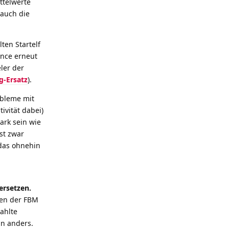
ttelwerte
 auch die
ten Startelf
ance erneut
ler der
g-Ersatz
).
obleme mit
ivität dabei)
ark sein wie
st zwar
 das ohnehin
ersetzen.
ben der FBM
zahlte
in anders.