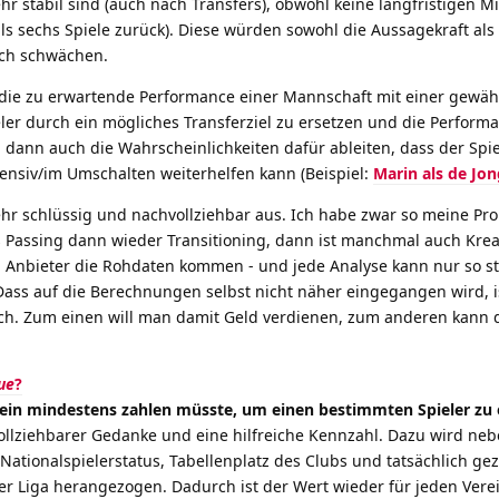
ehr stabil sind (auch nach Transfers), obwohl keine langfristigen Mi
s sechs Spiele zurück). Diese würden sowohl die Aussagekraft als
ich schwächen.
die zu erwartende Performance einer Mannschaft mit einer gewähl
eler durch ein mögliches Transferziel zu ersetzen und die Perform
 dann auch die Wahrscheinlichkeiten dafür ableiten, dass der Spie
ensiv/im Umschalten weiterhelfen kann (Beispiel:
Marin als de Jon
sehr schlüssig und nachvollziehbar aus. Ich habe zwar so meine Pr
 Passing dann wieder Transitioning, dann ist manchmal auch Kreat
em Anbieter die Rohdaten kommen - und jede Analyse kann nur so st
Dass auf die Berechnungen selbst nicht näher eingegangen wird, i
lich. Zum einen will man damit Geld verdienen, zum anderen kann
ue
?
rein mindestens zahlen müsste, um einen bestimmten Spieler zu 
vollziehbarer Gedanke und eine hilfreiche Kennzahl. Dazu wird ne
 Nationalspielerstatus, Tabellenplatz des Clubs und tatsächlich ge
ser Liga herangezogen. Dadurch ist der Wert wieder für jeden Vere