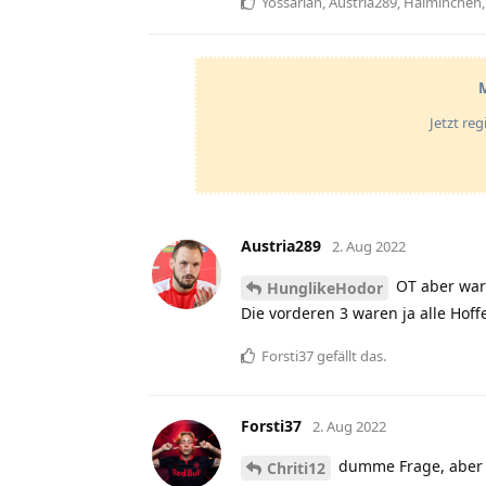
Yossarian
,
Austria289
,
Halminchen
M
Jetzt re
Austria289
2. Aug 2022
OT aber war 
HunglikeHodor
Die vorderen 3 waren ja alle Hof
Forsti37
gefällt das
.
Forsti37
2. Aug 2022
dumme Frage, aber w
Chriti12