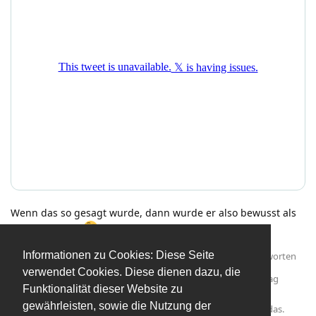
Wenn das so gesagt wurde, dann wurde er also bewusst als
Zweier geholt?
Informationen zu Cookies: Diese Seite
Antworten
verwendet Cookies. Diese dienen dazu, die
Chriti12
,
mmh1
,
Aphox
, und
ecomo
haben
auf diesen Beitrag
Funktionalität dieser Website zu
geantwortet.
gewährleisten, sowie die Nutzung der
aXXit
,
mbonheur
,
HunglikeHodor
, und
11
weiteren
gefällt das
.