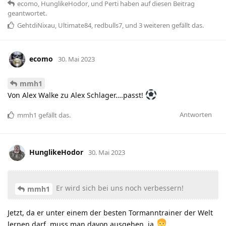
ecomo
,
HunglikeHodor
, und
Perti
haben
auf diesen Beitrag
geantwortet.
GehtdiNixau
,
Ultimate84
,
redbulls7
, und
3
weiteren
gefällt das
.
ecomo
30. Mai 2023
mmh1
Von Alex Walke zu Alex Schlager….passt!
Antworten
mmh1
gefällt das
.
HunglikeHodor
30. Mai 2023
Er wird sich bei uns noch verbessern!
mmh1
Jetzt, da er unter einem der besten Tormanntrainer der Welt
lernen darf, muss man davon ausgehen, ja