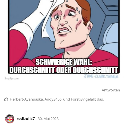
Antworten
Herbert-Ayahuaska
,
Andy3456
, und
Forsti37
gefällt das
.
redbulls7
30. Mai 2023