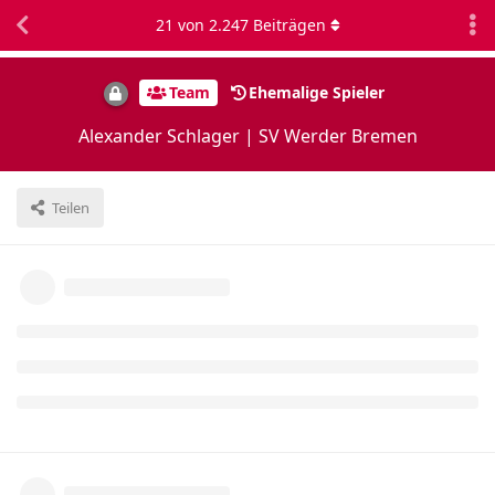
21
von
2.247
Beiträgen
Team
Ehemalige Spieler
Alexander Schlager | SV Werder Bremen
Teilen