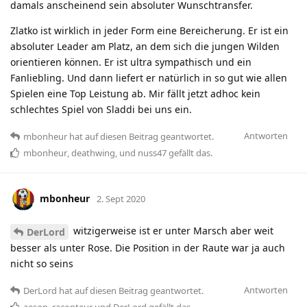
damals anscheinend sein absoluter Wunschtransfer.
Zlatko ist wirklich in jeder Form eine Bereicherung. Er ist ein
absoluter Leader am Platz, an dem sich die jungen Wilden
orientieren können. Er ist ultra sympathisch und ein
Fanliebling. Und dann liefert er natürlich in so gut wie allen
Spielen eine Top Leistung ab. Mir fällt jetzt adhoc kein
schlechtes Spiel von Sladdi bei uns ein.
Antworten
mbonheur
hat
auf diesen Beitrag geantwortet.
mbonheur
,
deathwing
, und
nuss47
gefällt das
.
mbonheur
2. Sept 2020
witzigerweise ist er unter Marsch aber weit
DerLord
besser als unter Rose. Die Position in der Raute war ja auch
nicht so seins
Antworten
DerLord
hat
auf diesen Beitrag geantwortet.
aesop_raconteur
und
DerLord
gefällt das
.