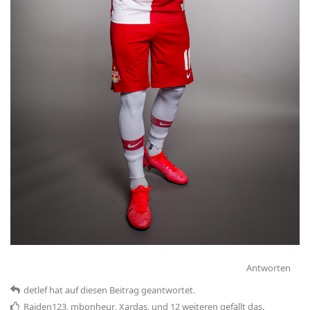
Antworten
detlef
hat
auf diesen Beitrag geantwortet.
Raiden123
,
mbonheur
,
Xardas
, und
12
weiteren
gefällt das
.