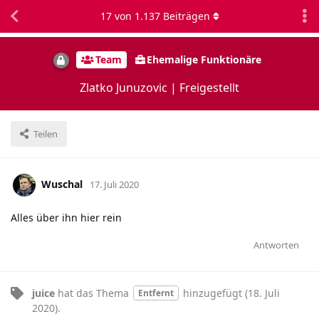
17
von
1.137
Beiträgen
Team
Ehemalige Funktionäre
Zlatko Junuzovic | Freigestellt
Teilen
Wuschal
17. Juli 2020
Alles über ihn hier rein
Antworten
juice
hat
das Thema
hinzugefügt (
18. Juli
Entfernt
2020
).