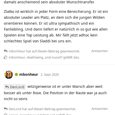
damals anscheinend sein absoluter Wunschtransfer.
Zlatko ist wirklich in jeder Form eine Bereicherung. Er ist ein
absoluter Leader am Platz, an dem sich die jungen Wilden
orientieren können. Er ist ultra sympathisch und ein
Fanliebling. Und dann liefert er natürlich in so gut wie allen
Spielen eine Top Leistung ab. Mir fällt jetzt adhoc kein
schlechtes Spiel von Sladdi bei uns ein.
Antworten
mbonheur
hat
auf diesen Beitrag geantwortet.
mbonheur
,
deathwing
, und
nuss47
gefällt das
.
mbonheur
2. Sept 2020
witzigerweise ist er unter Marsch aber weit
DerLord
besser als unter Rose. Die Position in der Raute war ja auch
nicht so seins
Antworten
DerLord
hat
auf diesen Beitrag geantwortet.
aesop_raconteur
und
DerLord
gefällt das
.