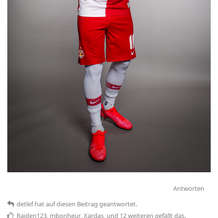
Antworten
detlef
hat
auf diesen Beitrag geantwortet.
Raiden123
,
mbonheur
,
Xardas
, und
12
weiteren
gefällt das
.