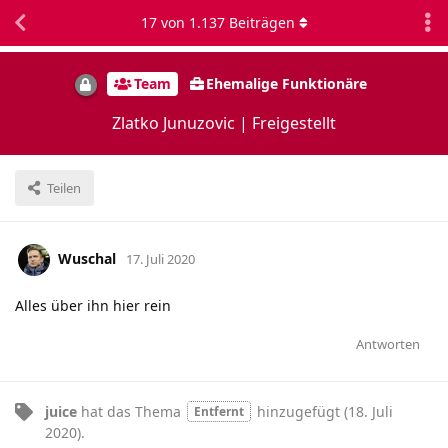
17
von
1.137
Beiträgen
Team
Ehemalige Funktionäre
Zlatko Junuzovic | Freigestellt
Teilen
Wuschal
17. Juli 2020
Alles über ihn hier rein
Antworten
juice
hat
das Thema
hinzugefügt (
18. Juli
Entfernt
2020
).