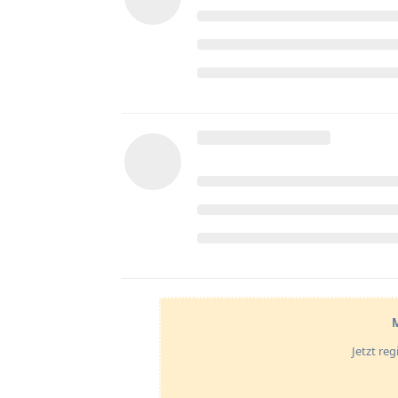
M
Jetzt re