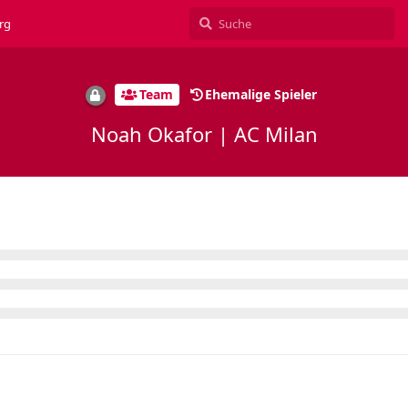
rg
Team
Ehemalige Spieler
Noah Okafor | AC Milan