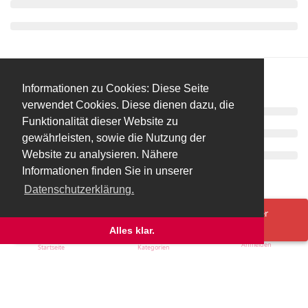
Informationen zu Cookies: Diese Seite
verwendet Cookies. Diese dienen dazu, die
Funktionalität dieser Website zu
gewährleisten, sowie die Nutzung der
Website zu analysieren. Nähere
Informationen finden Sie in unserer
Datenschutzerklärung.
Spenden/Donate
Impressum
Datenschutzerklärung
Ups! Da ist was schief gelaufen. Bitte lade die Seite neu oder
versuche es erneut.
Alles klar.
Anmelden
Startseite
Kategorien