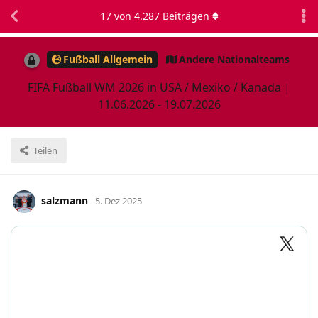
17
von
4.287
Beiträgen
Fußball Allgemein
Andere Nationalteams
FIFA Fußball WM 2026 in USA / Mexiko / Kanada |
11.06.2026 - 19.07.2026
Teilen
salzmann
5. Dez 2025