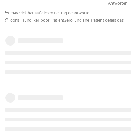
Antworten
m4v3rick
hat
auf diesen Beitrag geantwortet.
ogris
,
HunglikeHodor
,
PatientZero
, und
The_Patient
gefällt das
.