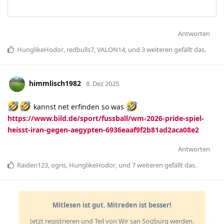
Antworten
HunglikeHodor
,
redbulls7
,
VALON14
, und
3
weiteren
gefällt das
.
himmlisch1982
8. Dez 2025
kannst net erfinden so was
https://www.bild.de/sport/fussball/wm-2026-pride-spiel-
heisst-iran-gegen-aegypten-6936eaaf9f2b81ad2aca08e2
Antworten
Raiden123
,
ogris
,
HunglikeHodor
, und
7
weiteren
gefällt das
.
Mitlesen ist gut. Mitreden ist besser!
Jetzt registrieren und Teil von Wir san Soizburg werden.