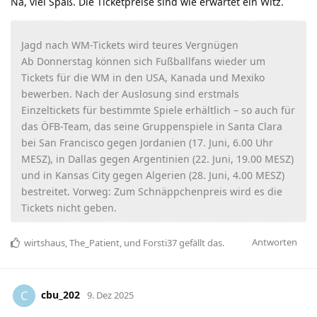
Na, viel Spaß. Die Ticketpreise sind wie erwartet ein Witz.
Jagd nach WM-Tickets wird teures Vergnügen
Ab Donnerstag können sich Fußballfans wieder um
Tickets für die WM in den USA, Kanada und Mexiko
bewerben. Nach der Auslosung sind erstmals
Einzeltickets für bestimmte Spiele erhältlich – so auch für
das ÖFB-Team, das seine Gruppenspiele in Santa Clara
bei San Francisco gegen Jordanien (17. Juni, 6.00 Uhr
MESZ), in Dallas gegen Argentinien (22. Juni, 19.00 MESZ)
und in Kansas City gegen Algerien (28. Juni, 4.00 MESZ)
bestreitet. Vorweg: Zum Schnäppchenpreis wird es die
Tickets nicht geben.
Antworten
wirtshaus
,
The_Patient
, und
Forsti37
gefällt das
.
cbu_202
C
9. Dez 2025