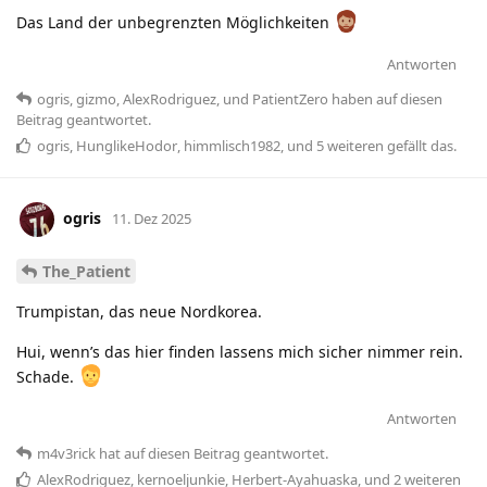
Das Land der unbegrenzten Möglichkeiten
Antworten
ogris
,
gizmo
,
AlexRodriguez
, und
PatientZero
haben
auf diesen
Beitrag geantwortet.
ogris
,
HunglikeHodor
,
himmlisch1982
, und
5
weiteren
gefällt das
.
ogris
11. Dez 2025
The_Patient
Trumpistan, das neue Nordkorea.
Hui, wenn’s das hier finden lassens mich sicher nimmer rein.
Schade.
Antworten
m4v3rick
hat
auf diesen Beitrag geantwortet.
AlexRodriguez
,
kernoeljunkie
,
Herbert-Ayahuaska
, und
2
weiteren