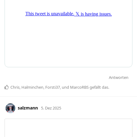
Antworten
Chris
,
Halminchen
,
Forsti37
, und
MarcoRBS
gefällt das
.
salzmann
5. Dez 2025