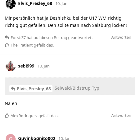
Elvis_Presley_68
10. Jan
Mir persönlich hat ja Deshishku bei der U17 WM richtig
richtig gut gefallen. Den sollte man nach Salzburg locken!
Antworten
Forsti37
hat
auf diesen Beitrag geantwortet.
The_Patient
gefällt das
.
sebi999
10. Jan
Seiwald/Bidstrup Typ
Elvis_Presley_68
Na eh
Antworten
AlexRodriguez
gefällt das
.
Guyinkognito002
G
10. Jan