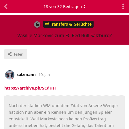
18
von
32
Beiträgen
Transfers & Gerüchte
Vasilije Markovic zum FC Red Bull Salzburg?
Teilen
salzmann
10. Jan
https://archive.ph/SCdHH
Nach der starken WM und dem Zitat von Arsene Wenger
hat sich nun aber ein Rennen um den jungen Spieler
entwickelt. Weil Markovic noch keinen Profivertrag
unterschrieben hat, besteht die Gefahr, das Talent um