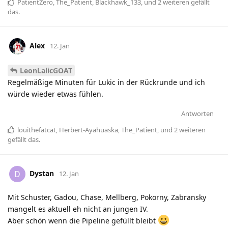
PatientZero
,
The_Patient
,
Blackhawk_133
, und
2
weiteren
gefällt
das
.
Alex
12. Jan
LeonLalicGOAT
Regelmäßige Minuten für Lukic in der Rückrunde und ich
würde wieder etwas fühlen.
Antworten
louithefatcat
,
Herbert-Ayahuaska
,
The_Patient
, und
2
weiteren
gefällt das
.
Dystan
D
12. Jan
Mit Schuster, Gadou, Chase, Mellberg, Pokorny, Zabransky
mangelt es aktuell eh nicht an jungen IV.
Aber schön wenn die Pipeline gefüllt bleibt