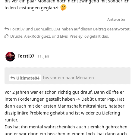
bis vor ein paar Monaten noch nicht zwingend mit sonderlich
tollen Leistungen geglänzt
Antworten
Forsti37
und
LeonLalicGOAT
haben
auf diesen Beitrag geantwortet.
Druide
,
AlexRodriguez
, und
Elvis_Presley_68
gefällt das
.
Forsti37
11. Jan
bis vor ein paar Monaten
Ultimate84
Vor 2 Jahren war er schon richtig gut drauf. Dann dürfte er
intern Forderungen gestellt haben -> Debüt unter Pep. Hat
dann auch mit der ersten Mannschaft mittrainiert, hataber
disziplinäre Probleme gehabt und ist wieder zu Liefering
runter.
Das hat ihn mental wahrscheinlich auch ziemlich gebrochen
und er war dann ein bisschen in einem Loch, hat dann auch