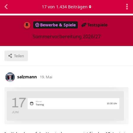
17
von
1.434
Beiträgen
Bewerbe & Spiele
Testspiele
Sommervorbereitung 2026/27
Teilen
salzmann
19. Mai