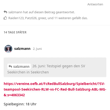
Antworten
salzmann
hat
auf diesen Beitrag geantwortet.
Raiden123
,
Patz026
,
greez
, und
11
weiteren
gefällt das
.
14 TAGE
SPÄTER
salzmann
2. Juni
26. Juni: Testspiel gegen den SV
salzmann
Seekirchen in Seekirchen
https://vereine.oefb.at/FcRedBullSalzburg/Spielbericht/?SV-
teampool-Seekirchen-RLW-vs-FC-Red-Bull-Salzburg-ABL-MG-
&:s=4063342
Spielbeginn: 18 Uhr