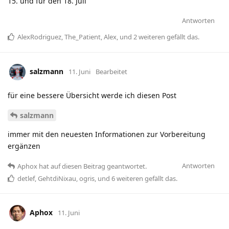
15. und für den 18. Juli
Antworten
AlexRodriguez
,
The_Patient
,
Alex
, und
2
weiteren
gefällt das
.
salzmann
11. Juni
Bearbeitet
für eine bessere Übersicht werde ich diesen Post
salzmann
immer mit den neuesten Informationen zur Vorbereitung
ergänzen
Antworten
Aphox
hat
auf diesen Beitrag geantwortet.
detlef
,
GehtdiNixau
,
ogris
, und
6
weiteren
gefällt das
.
Aphox
11. Juni