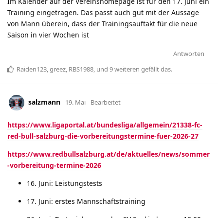
Im Kalender auf der Vereinshomepage ist für den 17. Juni ein
Training eingetragen. Das passt auch gut mit der Aussage
von Mann überein, dass der Trainingsauftakt für die neue
Saison in vier Wochen ist
Antworten
Raiden123
,
greez
,
RBS1988
, und
9
weiteren
gefällt das
.
salzmann
19. Mai
Bearbeitet
https://www.ligaportal.at/bundesliga/allgemein/21338-fc-
red-bull-salzburg-die-vorbereitungstermine-fuer-2026-27
https://www.redbullsalzburg.at/de/aktuelles/news/sommer
-vorbereitung-termine-2026
16. Juni: Leistungstests
17. Juni: erstes Mannschaftstraining