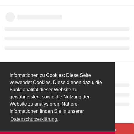
Informationen zu Cookies: Diese Seite
verwendet Cookies. Diese dienen dazu, die
Funktionalität dieser Website zu
gewährleisten, sowie die Nutzung der
Website zu analysieren. Nähere
Informationen finden Sie in unserer
Datenschutzerklärung.
Spenden/Donate
Impressum
Datenschutzerklärung
Ups! Da ist was schief gelaufen. Bitte lade die Seite neu oder