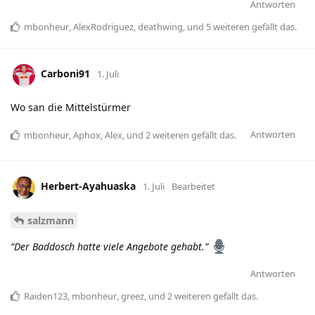
Antworten
mbonheur
,
AlexRodriguez
,
deathwing
, und
5
weiteren
gefällt das
.
Carboni91
1. Juli
Wo san die Mittelstürmer
Antworten
mbonheur
,
Aphox
,
Alex
, und
2
weiteren
gefällt das
.
Herbert-Ayahuaska
1. Juli
Bearbeitet
salzmann
“Der Baddosch hatte viele Angebote gehabt.”
Antworten
Raiden123
,
mbonheur
,
greez
, und
2
weiteren
gefällt das
.