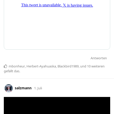
Antworten
mbonheur
,
Herbert-Ayahuaska
,
Blackbird1989
, und
10
weiteren
gefällt das
.
salzmann
1. Juli