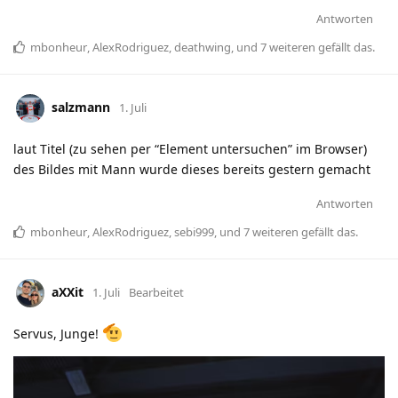
Antworten
mbonheur
,
AlexRodriguez
,
deathwing
, und
7
weiteren
gefällt das
.
salzmann
1. Juli
laut Titel (zu sehen per “Element untersuchen” im Browser)
des Bildes mit Mann wurde dieses bereits gestern gemacht
Antworten
mbonheur
,
AlexRodriguez
,
sebi999
, und
7
weiteren
gefällt das
.
aXXit
1. Juli
Bearbeitet
Servus, Junge!