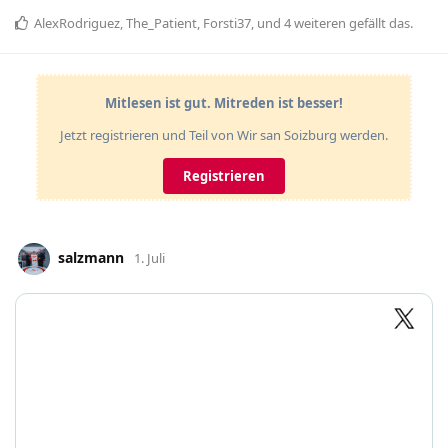
AlexRodriguez
,
The_Patient
,
Forsti37
, und
4
weiteren
gefällt das
.
Mitlesen ist gut. Mitreden ist besser!
Jetzt registrieren und Teil von Wir san Soizburg werden.
Registrieren
salzmann
1. Juli