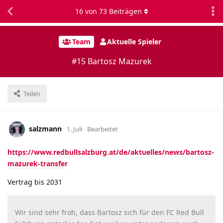
16
von
73
Beiträgen
Team
Aktuelle Spieler
#15 Bartosz Mazurek
Teilen
salzmann
1. Juli
Bearbeitet
https://www.redbullsalzburg.at/de/aktuelles/news/bartosz-
mazurek-transfer
Vertrag bis 2031
Wir sind sehr froh, dass Bartosz sich für den FC Red Bull