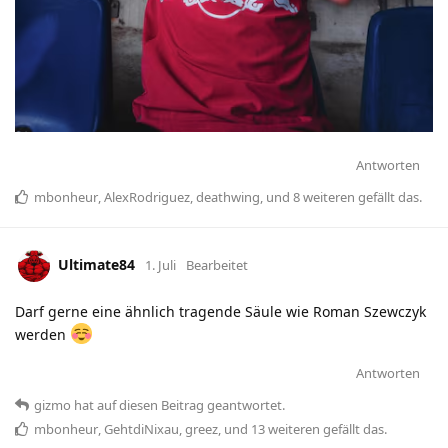
Antworten
mbonheur
,
AlexRodriguez
,
deathwing
, und
8
weiteren
gefällt das
.
Ultimate84
1. Juli
Bearbeitet
Darf gerne eine ähnlich tragende Säule wie Roman Szewczyk
werden
Antworten
gizmo
hat
auf diesen Beitrag geantwortet.
mbonheur
,
GehtdiNixau
,
greez
, und
13
weiteren
gefällt das
.