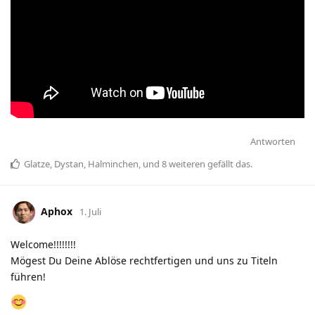
Antworten
Glatze
,
Dystan
,
Halminchen
, und
8
weiteren
gefällt das
.
Aphox
1. Juli
Welcome!!!!!!!!
Mögest Du Deine Ablöse rechtfertigen und uns zu Titeln
führen!