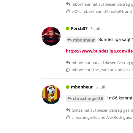
mbonheur
hat
auf diesen Beitrag 
aXXit
,
mbonheur
,
Ultimate84
, und
Forsti37
5. Juli
Bundesliga sagt
mbonheur
https://www.bundesliga.com/de/
mbonheur
hat
auf diesen Beitrag 
mbonheur
,
The_Patient
, und
Alex
g
mbonheur
5. Juli
1m96 kommt m
chrischinger86
Glatze
hat
auf diesen Beitrag gean
chrischinger86
und
AlexRodriguez