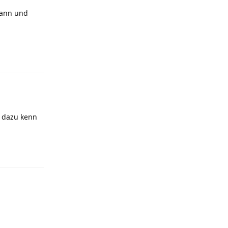
kann und
Antworten
, dazu kenn
Antworten