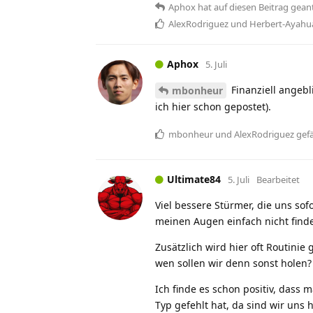
Aphox
hat
auf diesen Beitrag gean
AlexRodriguez
und
Herbert-Ayahu
Aphox
5. Juli
Finanziell angebl
mbonheur
ich hier schon gepostet).
mbonheur
und
AlexRodriguez
gefä
Ultimate84
5. Juli
Bearbeitet
Viel bessere Stürmer, die uns sof
meinen Augen einfach nicht find
Zusätzlich wird hier oft Routinie
wen sollen wir denn sonst holen?
Ich finde es schon positiv, dass 
Typ gefehlt hat, da sind wir uns h