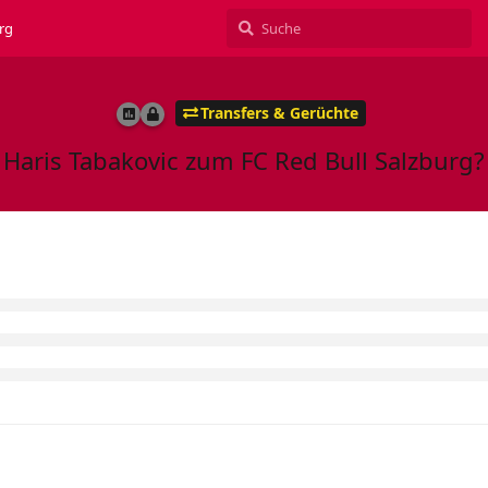
rg
Transfers & Gerüchte
Haris Tabakovic zum FC Red Bull Salzburg?