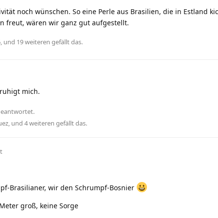
vität noch wünschen. So eine Perle aus Brasilien, die in Estland kic
 freut, wären wir ganz gut aufgestellt.
6
, und
19
weiteren
gefällt das
.
eruhigt mich.
geantwortet.
uez
, und
4
weiteren
gefällt das
.
t
pf-Brasilianer, wir den Schrumpf-Bosnier
 Meter groß, keine Sorge