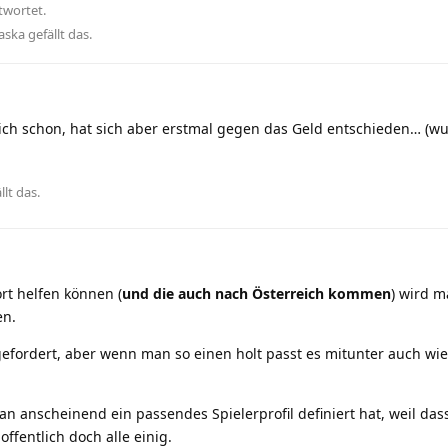
twortet.
aska
gefällt das
.
ich schon, hat sich aber erstmal gegen das Geld entschieden… (w
llt das
.
ort helfen können (
und die auch nach Österreich kommen
) wird m
en.
 gefordert, aber wenn man so einen holt passt es mitunter auch wie
man anscheinend ein passendes Spielerprofil definiert hat, weil das
offentlich doch alle einig.