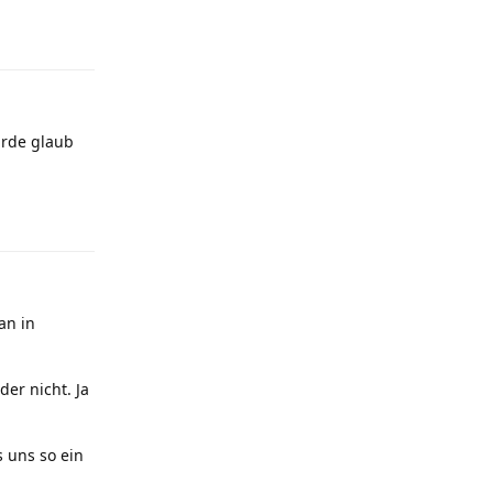
Antworten
urde glaub
Antworten
an in
der nicht. Ja
s uns so ein