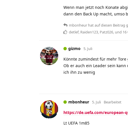
Wenn man jetzt noch Konate abgi
dann den Back Up macht, umso b
mbonheur
hat
auf diesen Beitrag 
detlef
,
Raiden123
,
Patz026
, und
16
gizmo
5. Juli
Könnte zumindest für mehr Tore g
Ob er auch ein Leader sein kann 
ich ihn zu wenig
mbonheur
5. Juli
Bearbeitet
https://de.uefa.com/european-qu
Lt UEFA 1m85