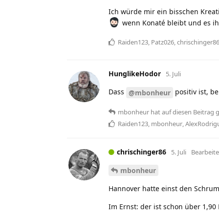
Ich würde mir ein bisschen Kreati
wenn Konaté bleibt und es ihn
Raiden123
,
Patz026
,
chrischinger8
HunglikeHodor
5. Juli
Dass
positiv ist, b
@mbonheur
mbonheur
hat
auf diesen Beitrag 
Raiden123
,
mbonheur
,
AlexRodrig
chrischinger86
5. Juli
Bearbeite
mbonheur
Hannover hatte einst den Schrum
Im Ernst: der ist schon über 1,90