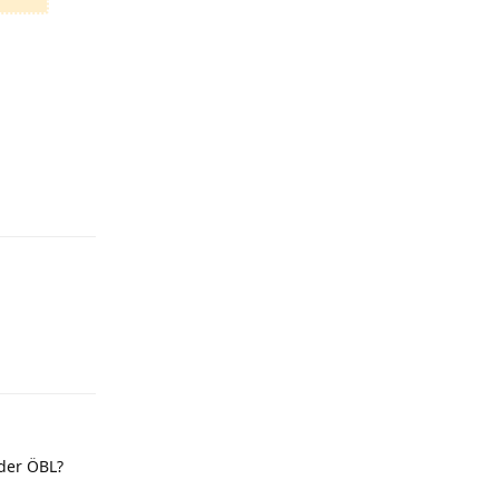
Antworten
Antworten
 der ÖBL?