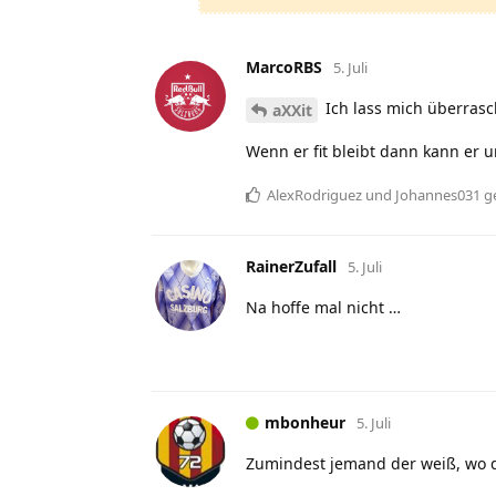
MarcoRBS
5. Juli
Ich lass mich überrasc
aXXit
Wenn er fit bleibt dann kann er u
AlexRodriguez
und
Johannes031
ge
RainerZufall
5. Juli
Na hoffe mal nicht …
mbonheur
5. Juli
Zumindest jemand der weiß, wo da