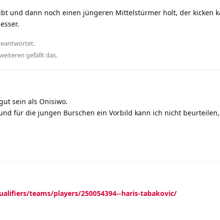
bt und dann noch einen jüngeren Mittelstürmer holt, der kicken 
esser.
geantwortet.
weiteren
gefällt das
.
ut sein als Onisiwo.
und für die jungen Burschen ein Vorbild kann ich nicht beurteilen
alifiers/teams/players/250054394--haris-tabakovic/