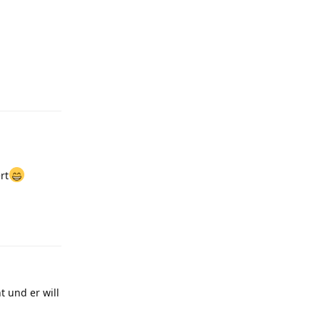
Antworten
rt
Antworten
 und er will