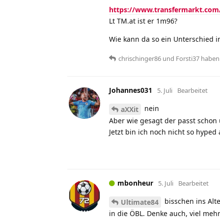
https://www.transfermarkt.com/h
Lt TM.at ist er 1m96?
Wie kann da so ein Unterschied 
chrischinger86
und
Forsti37
haben
Johannes031
5. Juli
Bearbeitet
nein
aXXit
Aber wie gesagt der passt schon 
Jetzt bin ich noch nicht so hype
mbonheur
5. Juli
Bearbeitet
bisschen ins Alt
Ultimate84
in die ÖBL. Denke auch, viel mehr 