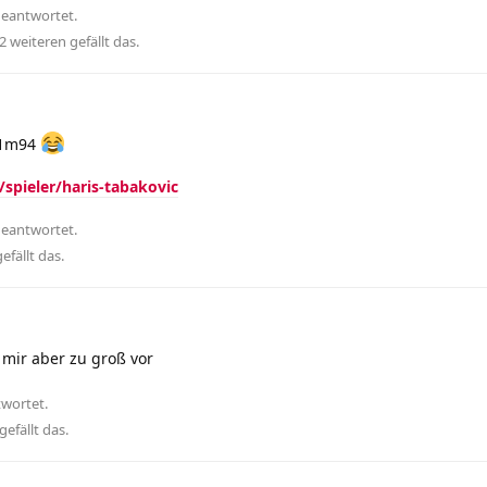
geantwortet.
2
weiteren
gefällt das
.
 1m94
spieler/haris-tabakovic
geantwortet.
efällt das
.
ir aber zu groß vor
twortet.
gefällt das
.