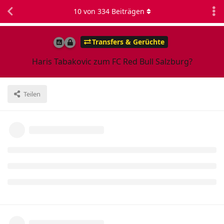
10
von
334
Beiträgen
Transfers & Gerüchte
Haris Tabakovic zum FC Red Bull Salzburg?
Teilen