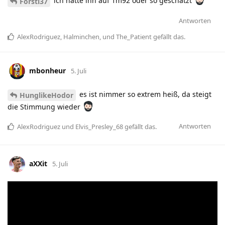
ich hätte ihn auf 1m92 oder so geschätzt
Forsti37
Antworten
AlexRodriguez
,
Halminchen
, und
The_Patient
gefällt das
.
mbonheur
5. Juli
es ist nimmer so extrem heiß, da steigt
HunglikeHodor
die Stimmung wieder
Antworten
AlexRodriguez
und
Elvis_Presley_68
gefällt das
.
aXXit
5. Juli