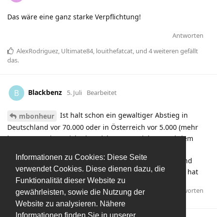
Das wäre eine ganz starke Verpflichtung!
Antworten
AlexRodriguez
,
Ultimate84
,
louithefatcat
, und
4
weiteren
gefällt
das
.
Blackbenz
B
5. Juli
Bearbeitet
Ist halt schon ein gewaltiger Abstieg in
mbonheur
Deutschland vor 70.000 oder in Österreich vor 5.000 (mehr
kommen sowieso nicht) in Salzburg zu spielen. Nachdem
Schröder seinen Onisiwo hatte, darf Mann sich einen
Informationen zu Cookies: Diese Seite
Tabakovic halten. Wobei ich den für noch fitter halte und
verwendet Cookies. Diese dienen dazu, die
sportlich wahrscheinlich auch noch höhere Ansprüche hat
Funktionalität dieser Website zu
Antworten
aXXit
hat
auf diesen Beitrag geantwortet.
gewährleisten, sowie die Nutzung der
Website zu analysieren. Nähere
Informationen finden Sie in unserer