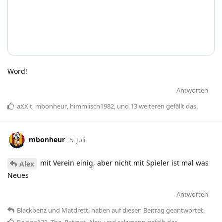
Word!
Antworten
aXXit
,
mbonheur
,
himmlisch1982
, und
13
weiteren
gefällt das
.
mbonheur
5. Juli
mit Verein einig, aber nicht mit Spieler ist mal was
Alex
Neues
Antworten
Blackbenz
und
Matdretti
haben
auf diesen Beitrag geantwortet.
Raiden123
,
The_Patient
,
Alex
, und
salzmann
gefällt das
.