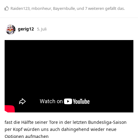
Raiden123
,
mbonheur
,
Bayernbulle
, und
7
weiteren
gefällt das
.
gerig12
5. Juli
fast die Hälfte seiner Tore in der letzten Bundesliga-Saison
per Kopf würden uns auch dahingehend wieder neue
Optionen aufmachen