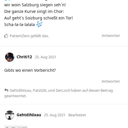
wir woin Salzburg siegen seh´n!
Die ganze Kurve singt im Chor:
Auf geht´s Soizburg schießt ein Tor!
Scha-la-la-lalala
Antworten
PatientZero
gefällt das
.
Chriti12
25. Aug 2021
Gibts wo einen Vorbericht?
Antworten
GehtdiNixau
,
Patz026
, und
DerLord
haben
auf diesen Beitrag
geantwortet.
GehtdiNixau
25. Aug 2021
Bearbeitet