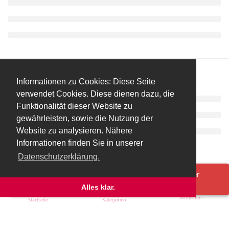
Informationen zu Cookies: Diese Seite
verwendet Cookies. Diese dienen dazu, die
Funktionalität dieser Website zu
gewährleisten, sowie die Nutzung der
Website zu analysieren. Nähere
Informationen finden Sie in unserer
Datenschutzerklärung.
Spenden/Donate
Impressum
Datenschutzerklärung
Ups! Da ist was schief gelaufen. Bitte lade die Seite neu oder
versuche es erneut.
Alles klar.
Anmelden
Startseite
Kategorien