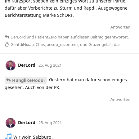
Im Kurzsport soeben kein einziges Wort zu unserer Partie,
dafür aber Vorberichte zu Sturm und Rapdi. Ausgewogene
Berichterstattung Marke SchORF.
Antworten
DerLord
und
PatientZero
haben
auf diesen Beitrag geantwortet.
GehtdiNixau
,
Chris
,
aesop_raconteur
, und
Grazer
gefällt das
.
DerLord
25. Aug 2021
Gestern hat man dafür schon einiges
HunglikeHodor
gesehen. Auch von der PK.
Antworten
DerLord
25. Aug 2021
Wir woin Salzburg,