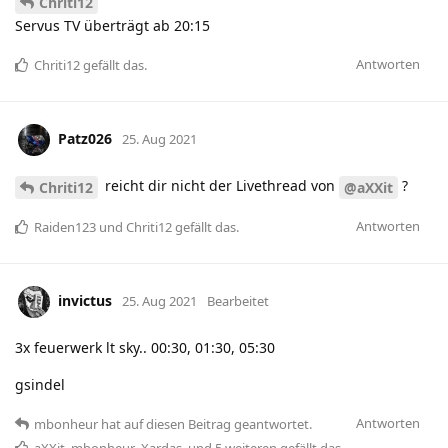
Chriti12
Servus TV überträgt ab 20:15
Antworten
Chriti12
gefällt das
.
Patz026
25. Aug 2021
reicht dir nicht der Livethread von
?
Chriti12
@aXXit
Antworten
Raiden123
und
Chriti12
gefällt das
.
invictus
25. Aug 2021
Bearbeitet
3x feuerwerk lt sky.. 00:30, 01:30, 05:30
gsindel
Antworten
mbonheur
hat
auf diesen Beitrag geantwortet.
aXXit
,
mbonheur
,
Xardas
, und
5
weiteren
gefällt das
.