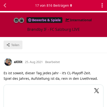
17
von
816
Beiträgen
Bewerbe & Spiele
International
Brøndby IF - FC Salzburg LIVE
Teilen
aXXit
25. Aug 2021
Bearbeitet
Es ist soweit, dieser Tag jedes Jahr - it‘s CL-Playoff-Zeit.
Spiel des Jahres, Aufstellung ist da, rein in den Livethread.