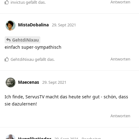
Antworten
invictus
gefällt das
.
MistaDobalina
29. Sept 2021
GehtdiNixau
einfach super-sympathisch
Antworten
GehtdiNixau
gefällt das
.
Maecenas
29. Sept 2021
Ich finde, ServusTV macht das heute sehr gut - schön, dass
sie dazulernen!
Antworten
HunglikeHodor