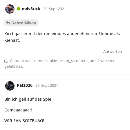
m4v3rick
29. Sept 2021
GehtdiNixau
Kirchgasser mit der um einiges angenehmeren Stimme als
Kienast.
Antworten
GehtdiNixau
,
kernoeljunkie
,
aesop_raconteur
, und
2
weiteren
gefällt das
.
Patz026
29. Sept 2021
Bin ich geil auf das Spiel!
Gemaaaaaaa!!
WIR SAN SOIZBUAG!