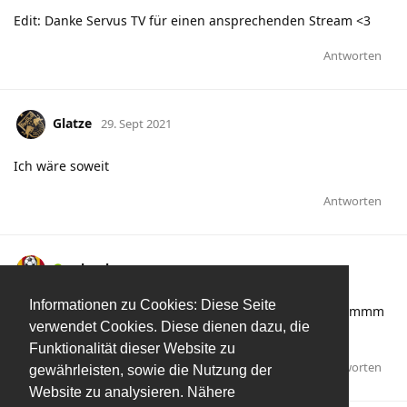
Edit: Danke Servus TV für einen ansprechenden Stream <3
Antworten
Glatze
29. Sept 2021
Ich wäre soweit
Antworten
mbonheur
29. Sept 2021
Informationen zu Cookies: Diese Seite
Gemmmmmmmmmmmmmmmmmmmmmmmmmmmmmm
verwendet Cookies. Diese dienen dazu, die
mmaa
Funktionalität dieser Website zu
Antworten
gewährleisten, sowie die Nutzung der
Website zu analysieren. Nähere