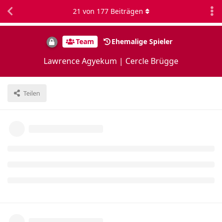
21
von
177
Beiträgen
Team
Ehemalige Spieler
Lawrence Agyekum | Cercle Brügge
Teilen