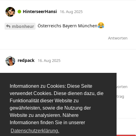
HinterseerHansi
16. Aug 2025
Österreichs Bayern München
mbonheur
Antworten
redpack
16. Aug 2025
Younis wechselt wohl zu Brönby.
Informationen zu Cookies: Diese Seite
Antworten
verwendet Cookies. Diese dienen dazu, die
Ultimate84
,
Alerion
, und
Johannes031
haben
auf diesen Beitrag
Funktionalität dieser Website zu
geantwortet.
gewährleisten, sowie die Nutzung der
mbonheur
und
Johannes031
gefällt das
.
Website zu analysieren. Nähere
Informationen finden Sie in unserer
Mehr laden
Datenschutzerklärung.