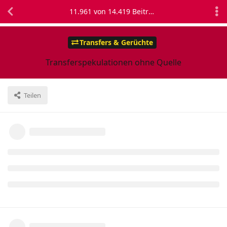
11.961
von
14.419
Beiträgen
Transfers & Gerüchte
Transferspekulationen ohne Quelle
Teilen