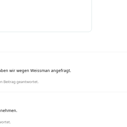
aben wir wegen Weissman angefragt.
en Beitrag geantwortet.
t nehmen.
wortet.