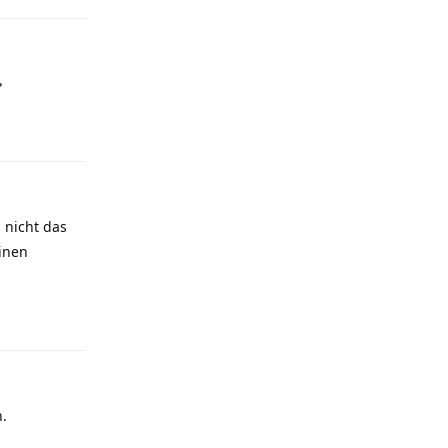
Antworten
 nicht das
inen
Antworten
n.