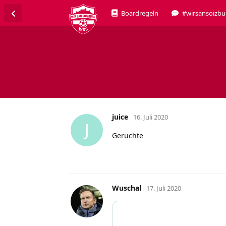
Boardregeln
#wirsansoizbu
juice
16. Juli 2020
J
Gerüchte
Wuschal
17. Juli 2020