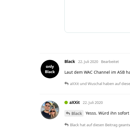
Black
22. Juli 2020
Bearbeitet
Laut dem WAC Channel im ASB h
aXXit
und
Wuschal
haben
auf dies
aXXit
22. Juli 2020
Yesss. Würd ihn sofor
Black
Black
hat
auf diesen Beitrag geant