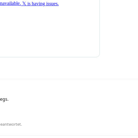
wegs.
geantwortet.