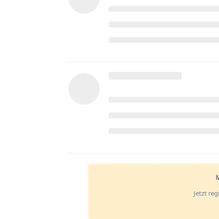
M
Jetzt re