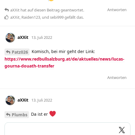
Antworten
aXXit
hat
auf diesen Beitrag geantwortet.
aXXit
,
Raiden123
, und
sebi999
gefällt das
.
aXXit
13. Juli 2022
Komisch, bei mir geht der Link:
Patz026
https://www.redbullsalzburg.at/de/aktuelles/news/lucas-
gourna-douath-transfer
Antworten
aXXit
13. Juli 2022
Da ist er
Plumbs