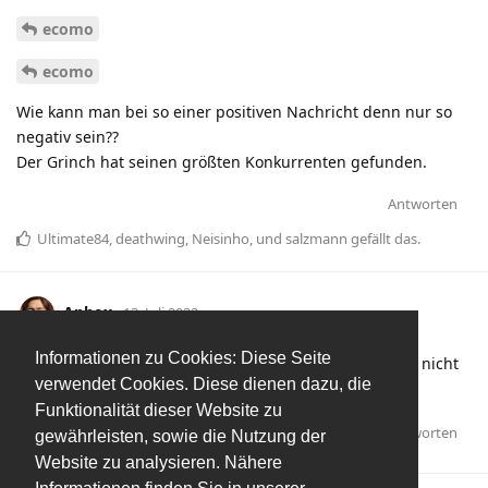
ecomo
ecomo
Wie kann man bei so einer positiven Nachricht denn nur so
negativ sein??
Der Grinch hat seinen größten Konkurrenten gefunden.
Antworten
Ultimate84
,
deathwing
,
Neisinho
, und
salzmann
gefällt das
.
Aphox
13. Juli 2022
Informationen zu Cookies: Diese Seite
Also an Liefering hätt ich bei dem eh auch nicht
ecomo
verwendet Cookies. Diese dienen dazu, die
gedacht.
Funktionalität dieser Website zu
Antworten
ecomo
gefällt das
.
gewährleisten, sowie die Nutzung der
Website zu analysieren. Nähere