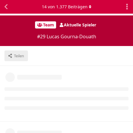
14
von
1.377
Beiträgen
Team
Aktuelle Spieler
#29 Lucas Gourna-Douath
Teilen