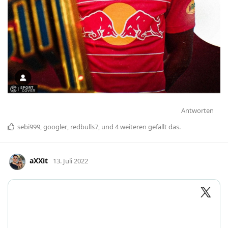
Antworten
sebi999
,
googler
,
redbulls7
, und
4
weiteren
gefällt das
.
aXXit
13. Juli 2022