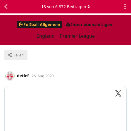
18
von
6.872
Beiträgen
Fußball Allgemein
Internationale Ligen
England | Premier League
Teilen
detlef
26. Aug 2020