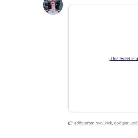
adihuetter
,
m4v3rick
,
googler
, un