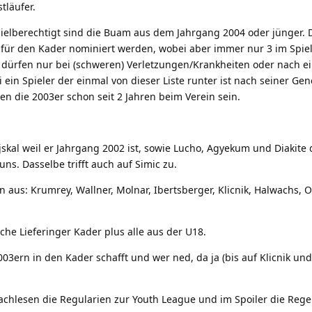
tläufer.
pielberechtigt sind die Buam aus dem Jahrgang 2004 oder jünger. 
 für den Kader nominiert werden, wobei aber immer nur 3 im Spie
n dürfen nur bei (schweren) Verletzungen/Krankheiten oder nach 
ein Spieler der einmal von dieser Liste runter ist nach seiner Ge
en die 2003er schon seit 2 Jahren beim Verein sein.
tejskal weil er Jahrgang 2002 ist, sowie Lucho, Agyekum und Diakite 
uns. Dasselbe trifft auch auf Simic zu.
n aus: Krumrey, Wallner, Molnar, Ibertsberger, Klicnik, Halwachs, 
liche Lieferinger Kader plus alle aus der U18.
3ern in den Kader schafft und wer ned, da ja (bis auf Klicnik und
 Nachlesen die Regularien zur Youth League und im Spoiler die Reg