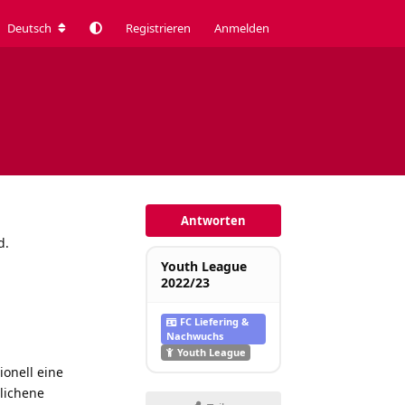
Deutsch
Registrieren
Anmelden
Antworten
d.
Youth League
2022/23
FC Liefering &
Nachwuchs
Youth League
ionell eine
lichene