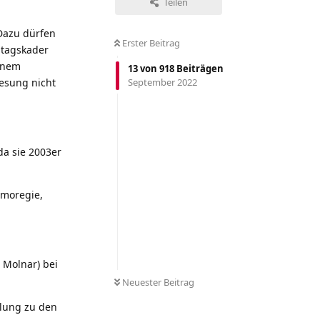
Teilen
Dazu dürfen
Erster Beitrag
ltagskader
einem
13
von
918
Beiträgen
nesung nicht
September 2022
da sie 2003er
Omoregie,
 Molnar) bei
Neuester Beitrag
elung zu den