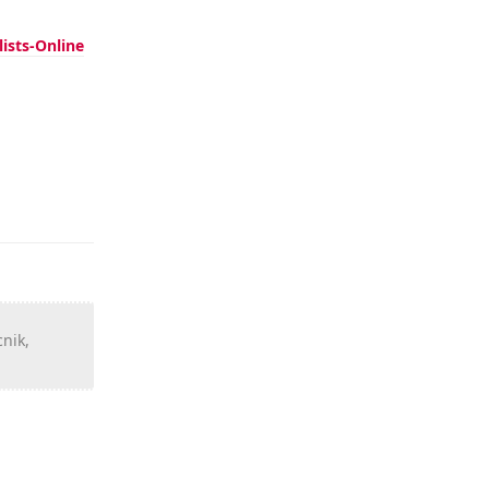
ists-Online
Antworten
cnik,
Antworten