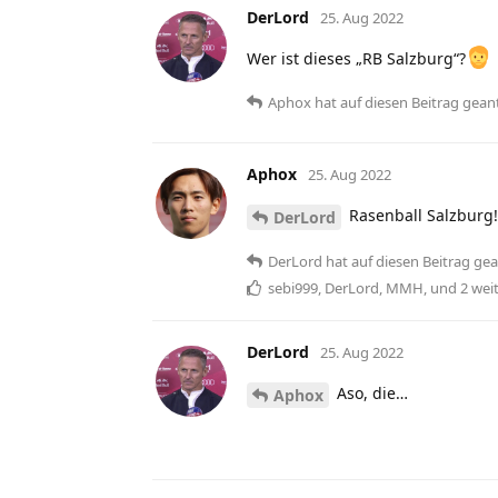
DerLord
25. Aug 2022
Wer ist dieses „RB Salzburg“?
Aphox
hat
auf diesen Beitrag gean
Aphox
25. Aug 2022
Rasenball Salzburg!
DerLord
DerLord
hat
auf diesen Beitrag ge
sebi999
,
DerLord
,
MMH
, und
2
wei
DerLord
25. Aug 2022
Aso, die…
Aphox