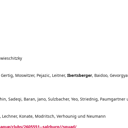
awieschitzky
, Gertig, Moswitzer, Pejazic, Leitner,
Ibertsberger
, Baidoo, Gevorgyan
ahin, Sadeqi, Baran, Jano, Sulzbacher, Yeo, Striednig, Paumgartner 
ki, Lechner, Konate, Modritsch, Verhounig und Neumann
eague/clubs/2605551--salzburg//squad/