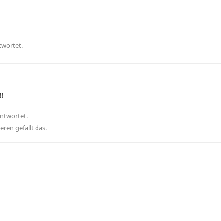
twortet.
!!
antwortet.
teren
gefällt das
.