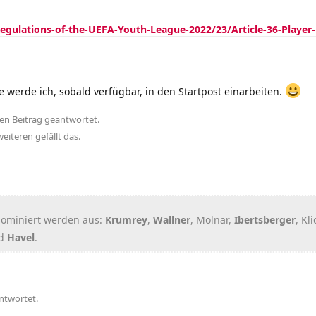
gulations-of-the-UEFA-Youth-League-2022/23/Article-36-Player-l
e werde ich, sobald verfügbar, in den Startpost einarbeiten.
en Beitrag geantwortet.
eiteren
gefällt das
.
nominiert werden aus:
Krumrey
,
Wallner
, Molnar,
Ibertsberger
, Kli
nd
Havel
.
ntwortet.