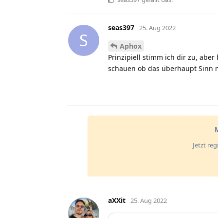
seas397
25. Aug 2022
S
Aphox
Prinzipiell stimm ich dir zu, ab
schauen ob das überhaupt Sinn 
M
Jetzt re
aXXit
25. Aug 2022