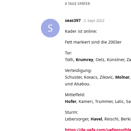
8 TAGE
SPÄTER
seas397
2. Sept 2022
S
Kader ist online:
Fett markiert sind die 2003er
Tor:
Toth,
Krumrey
, Oelz, Künstner, Z
Verteidigung:
Schuster, Kovacs, Zikovic,
Molnar
und Atiabou.
Mittelfeld:
Hofer
, Kameri, Trummer, Lalic, S
Sturm:
Lebersorger,
Havel
, Reischl, Ber
https://de.uefa.com/uefayouthl