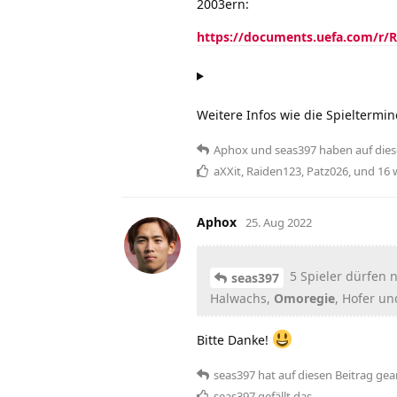
2003ern:
https://documents.uefa.com/r/Re
Weitere Infos wie die Spieltermin
Aphox
und
seas397
haben
auf dies
aXXit
,
Raiden123
,
Patz026
, und
16
w
Aphox
25. Aug 2022
5 Spieler dürfen 
seas397
Halwachs,
Omoregie
, Hofer u
Bitte Danke!
seas397
hat
auf diesen Beitrag gea
seas397
gefällt das
.