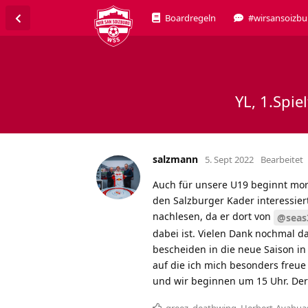
Boardregeln
#wirsansoizbu
YL, 1.Spie
salzmann
5. Sept 2022
Bearbeitet
Auch für unsere U19 beginnt mor
den Salzburger Kader interessier
nachlesen, da er dort von
@seas
dabei ist. Vielen Dank nochmal da
bescheiden in die neue Saison in
auf die ich mich besonders freue 
und wir beginnen um 15 Uhr. Der E
greez
,
deathwing
,
Herbert-Ayahua