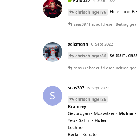
Forsti37
6. Sept 2022
Hofer und Be
chrischinger86
seas397
hat
auf diesen Beitrag gea
salzmann
6. Sept 2022
seltsam, dass
chrischinger86
seas397
hat
auf diesen Beitrag gea
seas397
6. Sept 2022
S
chrischinger86
Krumrey
Gevorgyan - Moswitzer -
Molnar
-
Yeo - Sahin -
Hofer
Lechner
Berki - Konate