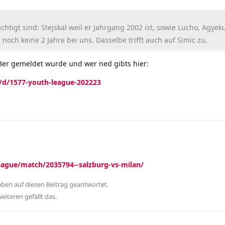
echtigt sind: Stejskal weil er Jahrgang 2002 ist, sowie Lucho, Agye
 noch keine 2 Jahre bei uns. Dasselbe trifft auch auf Simic zu.
03er gemeldet wurde und wer ned gibts hier:
t/d/1577-youth-league-202223
eague/match/2035794--salzburg-vs-milan/
aben
auf diesen Beitrag geantwortet.
eiteren
gefällt das
.