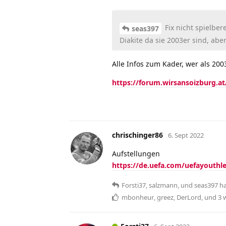
Fix nicht spielber
seas397
Diakite da sie 2003er sind, aber
Alle Infos zum Kader, wer als 20
https://forum.wirsansoizburg.a
chrischinger86
6. Sept 2022
Aufstellungen
https://de.uefa.com/uefayouthl
Forsti37
,
salzmann
, und
seas397
h
mbonheur
,
greez
,
DerLord
, und
3
w