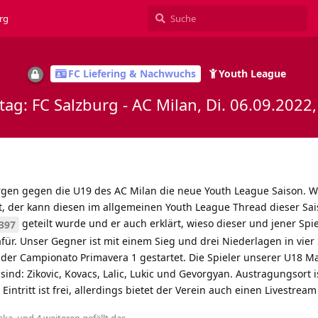
rg
FC Liefering & Nachwuchs
Youth League
ltag: FC Salzburg - AC Milan, Di. 06.09.2022
gen gegen die U19 des AC Milan die neue Youth League Saison. We
t, der kann diesen im allgemeinen Youth League Thread dieser Sa
geteilt wurde und er auch erklärt, wieso dieser und jener Spie
397
für. Unser Gegner ist mit einem Sieg und drei Niederlagen in vier
 der Campionato Primavera 1 gestartet. Die Spieler unserer U18 M
sind: Zikovic, Kovacs, Lalic, Lukic und Gevorgyan. Austragungsort i
intritt ist frei, allerdings bietet der Verein auch einen Livestream
ska
, und
4
weiteren
gefällt das
.