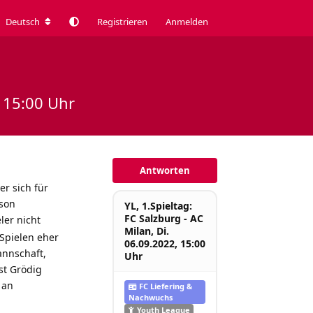
Deutsch
Registrieren
Anmelden
, 15:00 Uhr
Antworten
r sich für
ison
YL, 1.Spieltag:
FC Salzburg - AC
ler nicht
Milan, Di.
 Spielen eher
06.09.2022, 15:00
annschaft,
Uhr
st Grödig
 an
FC Liefering &
Nachwuchs
Youth League
Antworten