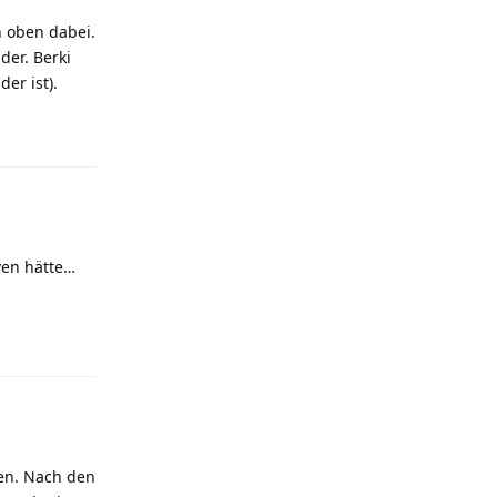
h oben dabei.
der. Berki
er ist).
Antworten
ven hätte…
Antworten
men. Nach den