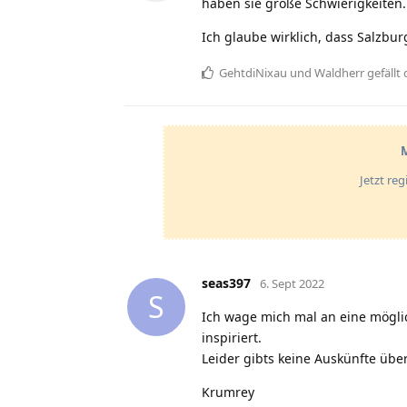
haben sie große Schwierigkeiten.
Ich glaube wirklich, dass Salzburg 
GehtdiNixau
und
Waldherr
gefällt 
M
Jetzt re
seas397
6. Sept 2022
S
Ich wage mich mal an eine möglic
inspiriert.
Leider gibts keine Auskünfte über
Krumrey