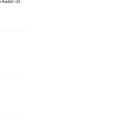
 Kader ist
Antworten
Antworten
Antworten