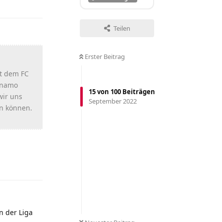
Teilen
Erster Beitrag
it dem FC
Dinamo
15
von
100
Beiträgen
wir uns
September 2022
ln können.
Antworten
n der Liga