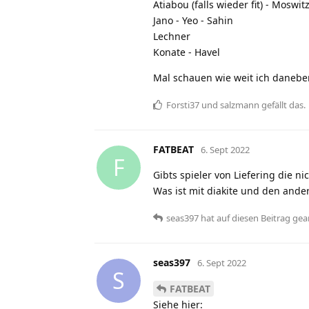
Atiabou (falls wieder fit) - Moswit
Jano - Yeo - Sahin
Lechner
Konate - Havel
Mal schauen wie weit ich danebe
Forsti37
und
salzmann
gefällt das
.
FATBEAT
6. Sept 2022
F
Gibts spieler von Liefering die n
Was ist mit diakite und den ander
seas397
hat
auf diesen Beitrag gea
seas397
6. Sept 2022
S
FATBEAT
Siehe hier: