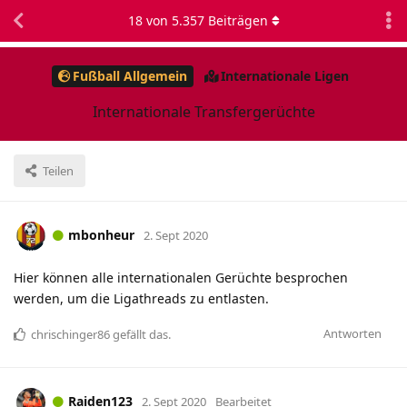
18
von
5.357
Beiträgen
Fußball Allgemein
Internationale Ligen
Internationale Transfergerüchte
Teilen
mbonheur
2. Sept 2020
Hier können alle internationalen Gerüchte besprochen
werden, um die Ligathreads zu entlasten.
Antworten
chrischinger86
gefällt das
.
Raiden123
2. Sept 2020
Bearbeitet