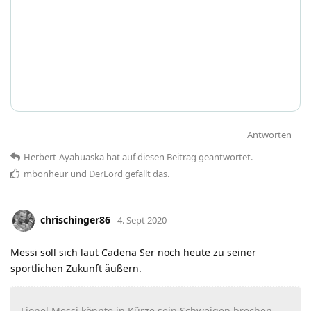
Antworten
Herbert-Ayahuaska
hat
auf diesen Beitrag geantwortet.
mbonheur
und
DerLord
gefällt das
.
chrischinger86
4. Sept 2020
Messi soll sich laut Cadena Ser noch heute zu seiner
sportlichen Zukunft äußern.
Lionel Messi könnte in Kürze sein Schweigen brechen.