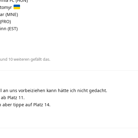
mia FC (HUN)
ytomyr
ar (MNE)
(FRO)
inn (EST)
, und
10
weiteren
gefällt das
.
l an uns vorbeiziehen kann hätte ich nicht gedacht.
ab Platz 11.
 aber tippe auf Platz 14.