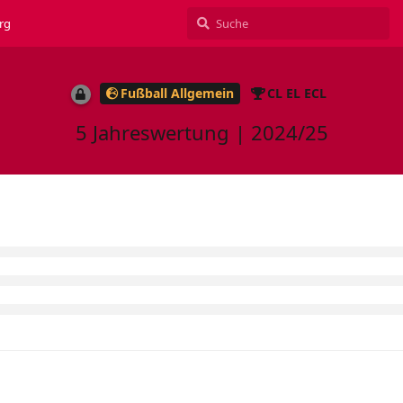
rg
Fußball Allgemein
CL EL ECL
5 Jahreswertung | 2024/25