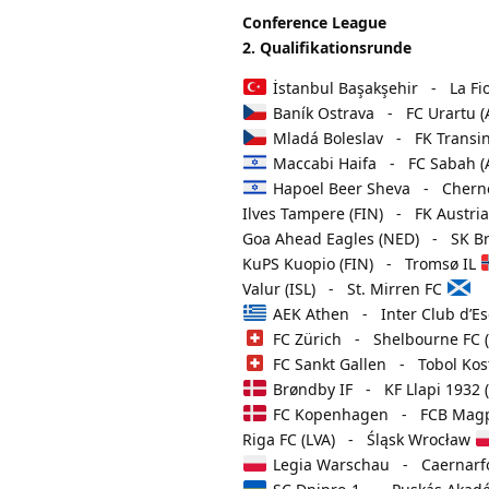
Conference League
2. Qualifikationsrunde
İstanbul Başakşehir - La Fio
Baník Ostrava - FC Urartu 
Mladá Boleslav - FK Transin
Maccabi Haifa - FC Sabah (
Hapoel Beer Sheva - Cherno
Ilves Tampere (FIN) - FK Austri
Goa Ahead Eagles (NED) - SK B
KuPS Kuopio (FIN) - Tromsø IL
Valur (ISL) - St. Mirren FC
AEK Athen - Inter Club d’Es
FC Zürich - Shelbourne FC (
FC Sankt Gallen - Tobol Kost
Brøndby IF - KF Llapi 1932 
FC Kopenhagen - FCB Magpi
Riga FC (LVA) - Śląsk Wrocław
Legia Warschau - Caernarfo