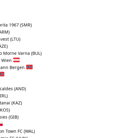
rita 1967 (SMR)
(ARM)
vest (LTU)
AZE)
 Morne Varna (BUL)
a Wien
rann Bergen
caldes (AND)
IRL)
anai (KAZ)
(KOS)
es (GIB)
n Town FC (WAL)