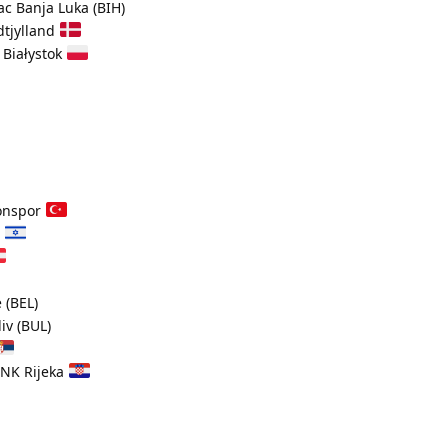
c Banja Luka (BIH)
tjylland
 Białystok
onspor
a
 (BEL)
iv (BUL)
 NK Rijeka