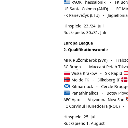
PAOK Thessaloniki - FK Bora
UE Santa Coloma (AND) - FC Mid
FK Panevėžys (LTU) - Jagiellonia
Hinspiele: 23./24. Juli
Rückspiele: 30./31. Juli
Europa League
2. Qualifikationsrunde
MFK Ružomberok (SVK) - Trabz
SC Braga - Maccabi Petah Tikv
Wisła Kraków - SK Rapid
Molde FK - Silkeborg IF
Kilmarnock - Cercle Brugge
Panathinaikos - Botev Plovd
AFC Ajax - Vojvodina Novi Sad
FC Corvinul Hunedoara (ROU) -
Hinspiele: 25. Juli
Rückspiele: 1. August