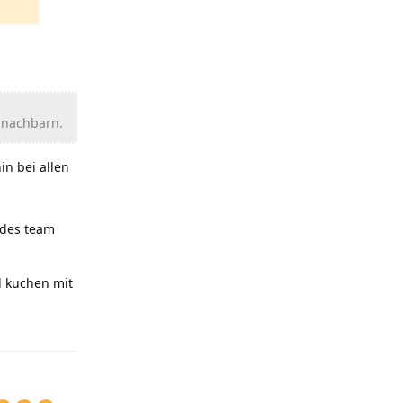
nnachbarn.
in bei allen
edes team
d kuchen mit
Antworten