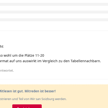
cht
so wohl um die Plätze 11-20
ormat auf uns auswirkt im Vergleich zu den Tabellennachbarn.
antwortet.
itlesen ist gut. Mitreden ist besser!
gistrieren und Teil von Wir san Soizburg werden.