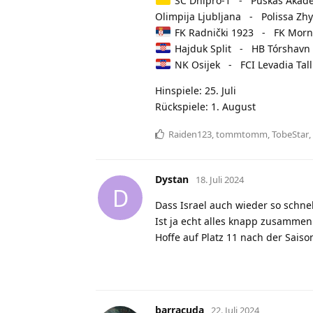
SC Dnipro-1 - Puskás Akadé
Olimpija Ljubljana - Polissa Zh
FK Radnički 1923 - FK Morn
Hajduk Split - HB Tórshavn 
NK Osijek - FCI Levadia Tall
Hinspiele: 25. Juli
Rückspiele: 1. August
Raiden123
,
tommtomm
,
TobeStar
Dystan
18. Juli 2024
D
Dass Israel auch wieder so schnel
Ist ja echt alles knapp zusammen 
Hoffe auf Platz 11 nach der Saison
barracuda
22. Juli 2024