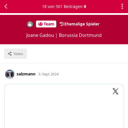
18
von
561
Beiträgen
Team
Ehemalige Spieler
Joane Gadou | Borussia Dortmund
Teilen
salzmann
3. Sept 2024