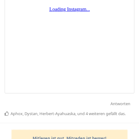
Antworten
Aphox
,
Dystan
,
Herbert-Ayahuaska
, und
4
weiteren
gefällt das
.
Mitlesen ist gut. Mitreden ist besser!