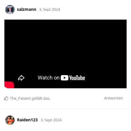
salzmann
3. Sept 2024
Antworten
The_Patient
gefällt das
.
Raiden123
3. Sept 2024