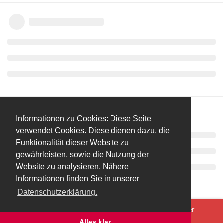
Informationen zu Cookies: Diese Seite
verwendet Cookies. Diese dienen dazu, die
Funktionalität dieser Website zu
gewährleisten, sowie die Nutzung der
Website zu analysieren. Nähere
Informationen finden Sie in unserer
Datenschutzerklärung.
Spenden/Donate
Impressum
Datenschutzerklärung
Ups! Da ist was schief gelaufen. Bitte lade die Seite neu oder
versuche es erneut.
Alles klar.