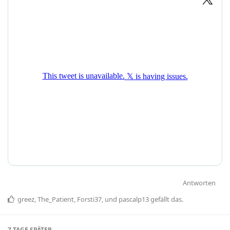
Antworten
greez
,
The_Patient
,
Forsti37
, und
pascalp13
gefällt das
.
7 TAGE
SPÄTER