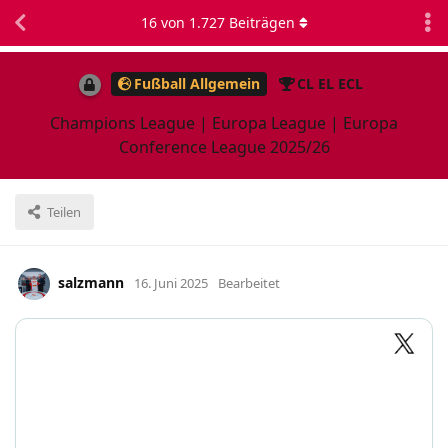
16
von
1.727
Beiträgen
Fußball Allgemein
CL EL ECL
Champions League | Europa League | Europa
Conference League 2025/26
Teilen
salzmann
16. Juni 2025
Bearbeitet