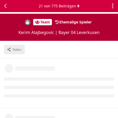
21
von
775
Beiträgen
Team
Ehemalige Spieler
Kerim Alajbegovic | Bayer 04 Leverkusen
Teilen