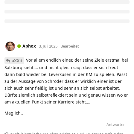
Aphox
3. Juli 2025
Bearbeitet
Vor allem endlich einer, der seine Ziele erstmal bei
aXXit
Salzburg sieht…. und nicht gleich sagt dass er sich freut
dann bald wieder bei Leverkusen in der KM zu spielen. Passt
zu der Aussage von Schröder dass er wirklich einer ist der
sich auch sehr fleißig ist und sehr an sich selbst arbeitet.
Dürfte ziemlich selbstreflektiert sein und genau wissen wo er
am aktuellen Punkt seiner Karriere steht….
Mag ich..
Antworten
aXXit
,
himmlisch1982
,
AlexRodriguez
, und
7
weiteren
gefällt das
.