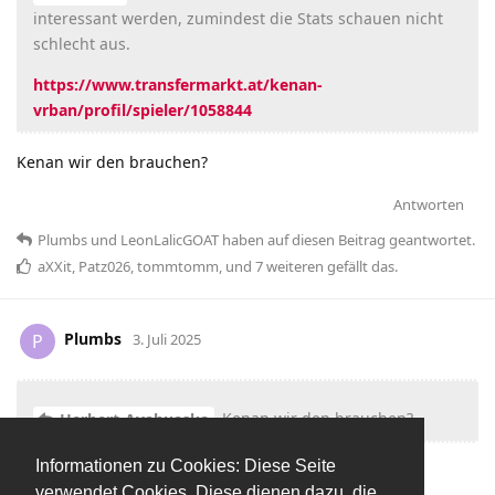
interessant werden, zumindest die Stats schauen nicht
schlecht aus.
https://www.transfermarkt.at/kenan-
vrban/profil/spieler/1058844
Kenan wir den brauchen?
Antworten
Plumbs
und
LeonLalicGOAT
haben
auf diesen Beitrag geantwortet.
aXXit
,
Patz026
,
tommtomm
, und
7
weiteren
gefällt das
.
Plumbs
P
3. Juli 2025
Kenan wir den brauchen?
Herbert-Ayahuaska
Informationen zu Cookies: Diese Seite
Jo. Und nach 1 Jahr dann vrbannen.
verwendet Cookies. Diese dienen dazu, die