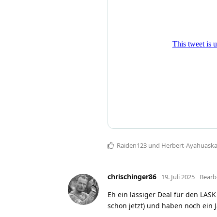
Raiden123
und
Herbert-Ayahuask
chrischinger86
19. Juli 2025
Bearb
Eh ein lässiger Deal für den LAS
schon jetzt) und haben noch ein J