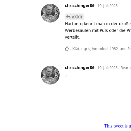
chrischinger86
19. Juli 2025
aXXit
Hartberg kennt man in der großen
Werbesäulen mit Puls oder die Pr
verteilt.
aXXit
,
ogris
,
himmlisch1982
, und
3
chrischinger86
19. Juli 2025
Bearb