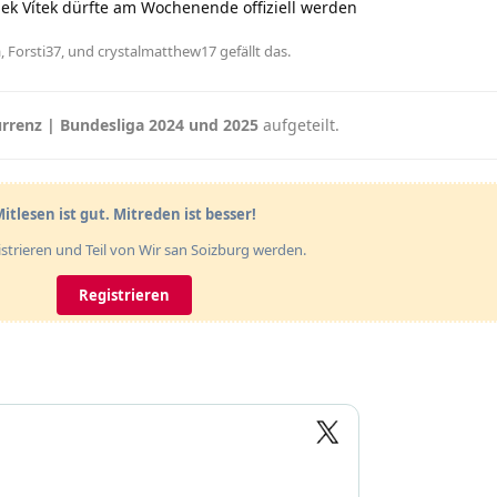
ek Vítek dürfte am Wochenende offiziell werden
a
,
Forsti37
, und
crystalmatthew17
gefällt das
.
rrenz | Bundesliga 2024 und 2025
aufgeteilt.
itlesen ist gut. Mitreden ist besser!
gistrieren und Teil von Wir san Soizburg werden.
Registrieren