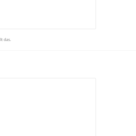
lt das
.