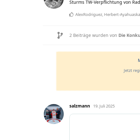
Sturms TW-Verpflichtung von Rad
AlexRodriguez
,
Herbert-Ayahuask
2
Beiträge wurden von
Die Konku
M
Jetzt re
salzmann
19. Juli 2025