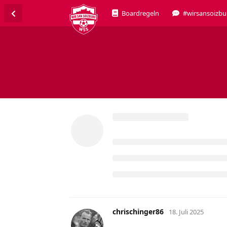
Boardregeln
#wirsansoizbu
chrischinger86
18. Juli 2025