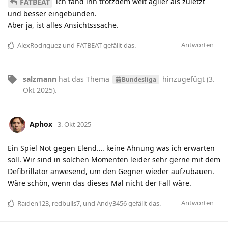
ich fand ihn trotzdem weit agiler als zuletzt
FATBEAT
und besser eingebunden.
Aber ja, ist alles Ansichtsssache.
Antworten
AlexRodriguez
und
FATBEAT
gefällt das
.
salzmann
hat
das Thema
hinzugefügt (
3.
Bundesliga
Okt 2025
).
Aphox
3. Okt 2025
Ein Spiel Not gegen Elend…. keine Ahnung was ich erwarten
soll. Wir sind in solchen Momenten leider sehr gerne mit dem
Defibrillator anwesend, um den Gegner wieder aufzubauen.
Wäre schön, wenn das dieses Mal nicht der Fall wäre.
Antworten
Raiden123
,
redbulls7
, und
Andy3456
gefällt das
.