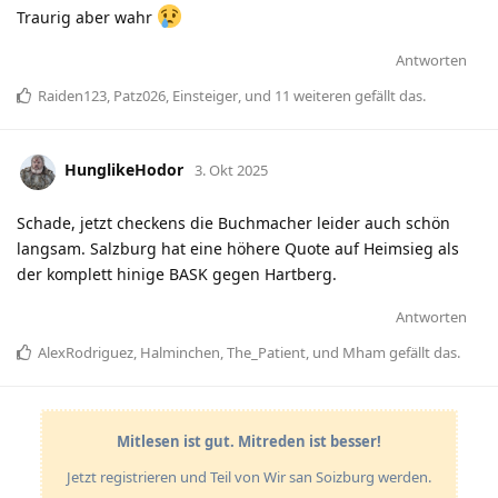
Traurig aber wahr
Antworten
Raiden123
,
Patz026
,
Einsteiger
, und
11
weiteren
gefällt das
.
HunglikeHodor
3. Okt 2025
Schade, jetzt checkens die Buchmacher leider auch schön
langsam. Salzburg hat eine höhere Quote auf Heimsieg als
der komplett hinige BASK gegen Hartberg.
Antworten
AlexRodriguez
,
Halminchen
,
The_Patient
, und
Mham
gefällt das
.
Mitlesen ist gut. Mitreden ist besser!
Jetzt registrieren und Teil von Wir san Soizburg werden.