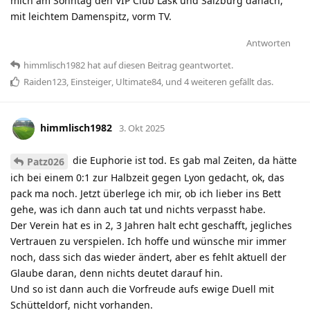
mich am Sonntag den VIP Club Lask und Salzburg danach,
mit leichtem Damenspitz, vorm TV.
Antworten
himmlisch1982
hat
auf diesen Beitrag geantwortet.
Raiden123
,
Einsteiger
,
Ultimate84
, und
4
weiteren
gefällt das
.
himmlisch1982
3. Okt 2025
die Euphorie ist tod. Es gab mal Zeiten, da hätte
Patz026
ich bei einem 0:1 zur Halbzeit gegen Lyon gedacht, ok, das
pack ma noch. Jetzt überlege ich mir, ob ich lieber ins Bett
gehe, was ich dann auch tat und nichts verpasst habe.
Der Verein hat es in 2, 3 Jahren halt echt geschafft, jegliches
Vertrauen zu verspielen. Ich hoffe und wünsche mir immer
noch, dass sich das wieder ändert, aber es fehlt aktuell der
Glaube daran, denn nichts deutet darauf hin.
Und so ist dann auch die Vorfreude aufs ewige Duell mit
Schütteldorf, nicht vorhanden.