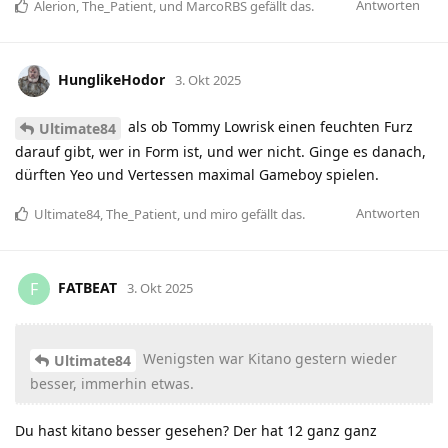
Antworten
Alerion
,
The_Patient
, und
MarcoRBS
gefällt das
.
HunglikeHodor
3. Okt 2025
als ob Tommy Lowrisk einen feuchten Furz
Ultimate84
darauf gibt, wer in Form ist, und wer nicht. Ginge es danach,
dürften Yeo und Vertessen maximal Gameboy spielen.
Antworten
Ultimate84
,
The_Patient
, und
miro
gefällt das
.
FATBEAT
F
3. Okt 2025
Wenigsten war Kitano gestern wieder
Ultimate84
besser, immerhin etwas.
Du hast kitano besser gesehen? Der hat 12 ganz ganz