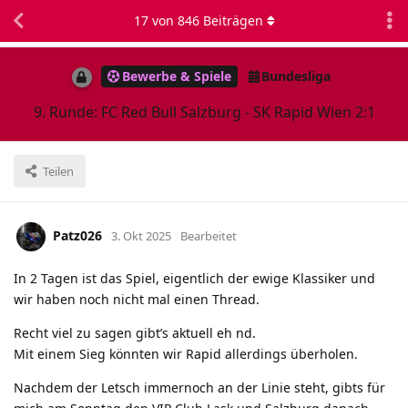
17
von
846
Beiträgen
Bewerbe & Spiele
Bundesliga
9. Runde: FC Red Bull Salzburg - SK Rapid Wien 2:1
Teilen
Patz026
3. Okt 2025
Bearbeitet
In 2 Tagen ist das Spiel, eigentlich der ewige Klassiker und
wir haben noch nicht mal einen Thread.
Recht viel zu sagen gibt’s aktuell eh nd.
Mit einem Sieg könnten wir Rapid allerdings überholen.
Nachdem der Letsch immernoch an der Linie steht, gibts für