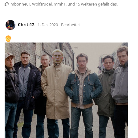
mbonheur
,
Wolfsrudel
,
mmh1
, und
15
weiteren
gefällt das
.
Chriti12
1. Dez 2020
Bearbeitet