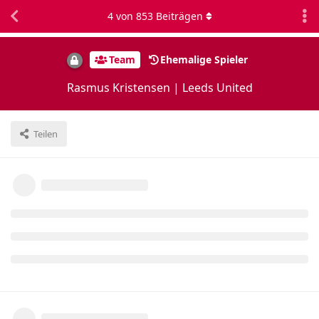
4
von
853
Beiträgen
Team
Ehemalige Spieler
Rasmus Kristensen | Leeds United
Teilen