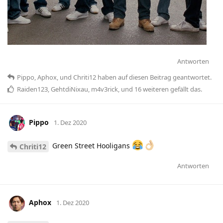
Antworten
Pippo
,
Aphox
, und
Chriti12
haben
auf diesen Beitrag geantwortet.
Raiden123
,
GehtdiNixau
,
m4v3rick
, und
16
weiteren
gefällt das
.
Pippo
1. Dez 2020
Green Street Hooligans
Chriti12
Antworten
Aphox
1. Dez 2020