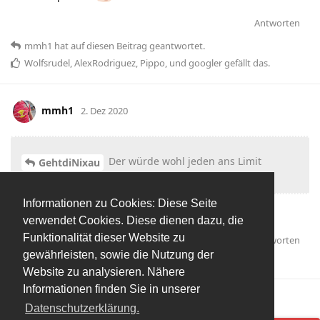
Antworten
mmh1
hat
auf diesen Beitrag geantwortet.
Wolfsrudel
,
AlexRodriguez
,
Pippo
, und
googler
gefällt das
.
mmh1
2. Dez 2020
Der würde wohl jeden ans Limit
GehtdiNixau
pushen
Informationen zu Cookies: Diese Seite
bis das derjenige taub ist.
verwendet Cookies. Diese dienen dazu, die
Funktionalität dieser Website zu
Antworten
GehtdiNixau
hat
auf diesen Beitrag geantwortet.
gewährleisten, sowie die Nutzung der
detlef
,
GehtdiNixau
, und
Wolfsrudel
gefällt das
.
Website zu analysieren. Nähere
Informationen finden Sie in unserer
Mehr laden
Datenschutzerklärung.