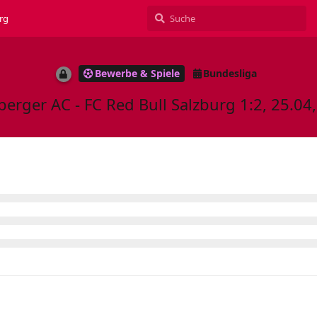
rg
Bewerbe & Spiele
Bundesliga
berger AC - FC Red Bull Salzburg 1:2, 25.04,