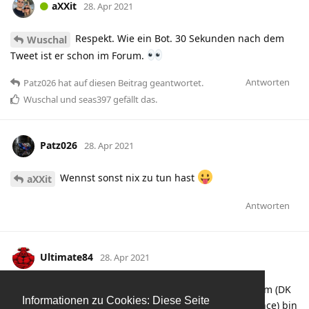
aXXit
28. Apr 2021
Respekt. Wie ein Bot. 30 Sekunden nach dem
Wuschal
Tweet ist er schon im Forum.
Antworten
Patz026
hat
auf diesen Beitrag geantwortet.
Wuschal
und
seas397
gefällt das
.
Patz026
28. Apr 2021
Wennst sonst nix zu tun hast
aXXit
Antworten
Ultimate84
28. Apr 2021
Aufgrund der aktuellen Situation und allem drumherum (DK
Informationen zu Cookies: Diese Seite
für die neue Saison, Trainerkarussel, Seskos Performance) bin