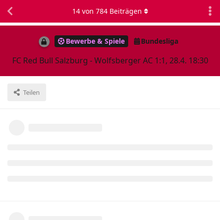
14
von
784
Beiträgen
Bewerbe & Spiele
Bundesliga
FC Red Bull Salzburg - Wolfsberger AC 1:1, 28.4. 18:30
Teilen