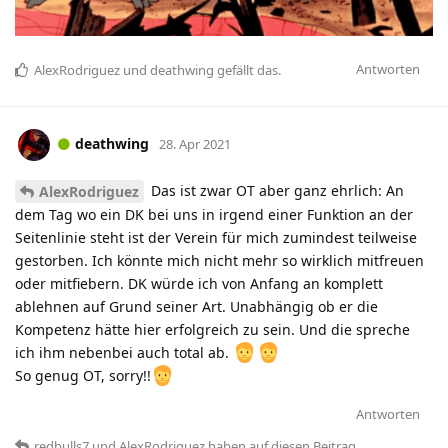
Antworten
AlexRodriguez
und
deathwing
gefällt das
.
deathwing
28. Apr 2021
Das ist zwar OT aber ganz ehrlich: An
AlexRodriguez
dem Tag wo ein DK bei uns in irgend einer Funktion an der
Seitenlinie steht ist der Verein für mich zumindest teilweise
gestorben. Ich könnte mich nicht mehr so wirklich mitfreuen
oder mitfiebern. DK würde ich von Anfang an komplett
ablehnen auf Grund seiner Art. Unabhängig ob er die
Kompetenz hätte hier erfolgreich zu sein. Und die spreche
ich ihm nebenbei auch total ab.
So genug OT, sorry!!
Antworten
redbulls7
und
AlexRodriguez
haben
auf diesen Beitrag