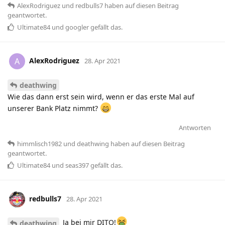
AlexRodriguez
und
redbulls7
haben
auf diesen Beitrag
geantwortet.
Ultimate84
und
googler
gefällt das
.
AlexRodriguez
A
28. Apr 2021
deathwing
Wie das dann erst sein wird, wenn er das erste Mal auf
unserer Bank Platz nimmt?
Antworten
himmlisch1982
und
deathwing
haben
auf diesen Beitrag
geantwortet.
Ultimate84
und
seas397
gefällt das
.
redbulls7
28. Apr 2021
Ja bei mir DITO!
deathwing