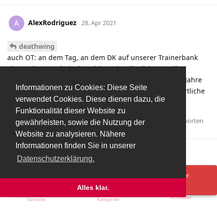
AlexRodriguez
A
28. Apr 2021
deathwing
auch OT: an dem Tag, an dem DK auf unserer Trainerbank
Platz nehmen würde, hat sich Red Bull Salzburg selbst
abgeschafft und die so erfolgreiche Arbeit der letzten Jahre
Informationen zu Cookies: Diese Seite
wäre auf einen Schlag ad absurdum geführt. Eine sportliche
verwendet Cookies. Diese dienen dazu, die
Bankrotterklärung also.
Funktionalität dieser Website zu
Antworten
deathwing
und
redbulls7
gefällt das
.
gewährleisten, sowie die Nutzung der
Website zu analysieren. Nähere
Informationen finden Sie in unserer
Mehr laden
Datenschutzerklärung.
Spenden/Donate
Impressum
Datenschutzerklärung
Ups! Da ist was schief gelaufen. Bitte lade die Seite neu oder
versuche es erneut.
Alles klar.
Anmelden
Startseite
Kategorien