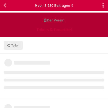
9
von
3.930
Beiträgen
Der Verein
Trikots & Fanartikel
Teilen