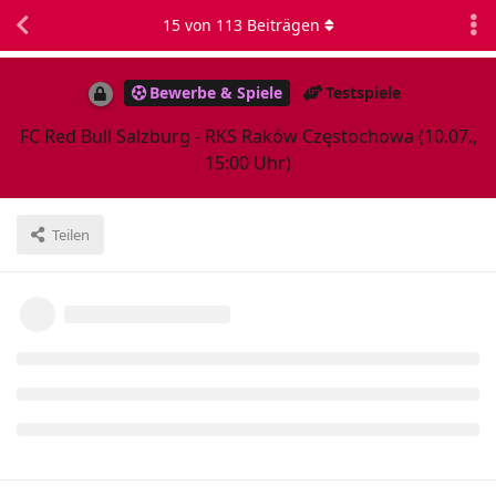
15
von
113
Beiträgen
Bewerbe & Spiele
Testspiele
FC Red Bull Salzburg - RKS Raków Częstochowa (10.07.,
15:00 Uhr)
Teilen