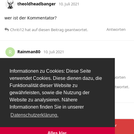
theoldheadbanger
10. Juli 2021
wer ist der Kommentator?
Antworten
Chriti12
hat
auf diesen Beitrag geantwortet.
Rainman80
R
10. Juli 2021
Ongi kannst verschenken
Informationen zu Cookies: Diese Seite
Antworten
verwendet Cookies. Diese dienen dazu, die
Funktionalität dieser Website zu
DerLord
und
chrischinger86
haben
auf diesen Beitrag geantwortet.
gewährleisten, sowie die Nutzung der
Herbert-Ayahuaska
gefällt das
.
Website zu analysieren. Nähere
Informationen finden Sie in unserer
Mehr laden
Datenschutzerklärung.
Spenden/Donate
Impressum
Datenschutzerklärung
Ups! Da ist was schief gelaufen. Bitte lade die Seite neu oder
versuche es erneut.
Alles klar.