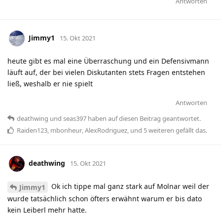
Antworten
Jimmy1
15. Okt 2021
heute gibt es mal eine Überraschung und ein Defensivmann
läuft auf, der bei vielen Diskutanten stets Fragen entstehen
ließ, weshalb er nie spielt
Antworten
deathwing
und
seas397
haben
auf diesen Beitrag geantwortet.
Raiden123
,
mbonheur
,
AlexRodriguez
, und
5
weiteren
gefällt das
.
deathwing
15. Okt 2021
Ok ich tippe mal ganz stark auf Molnar weil der
Jimmy1
wurde tatsächlich schon öfters erwähnt warum er bis dato
kein Leiberl mehr hatte.