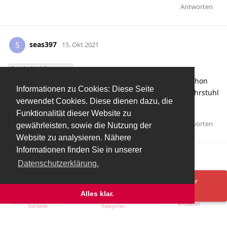
Antworten
seas397
S
15. Okt 2021
chrischinger86
Kein Okoh, kein Guindo, kein Diambou. Wow. Das ist schon
Informationen zu Cookies: Diese Seite
ziemlich überraschend. Wie Jimmy schon sagte: der Fahrstuhl
verwendet Cookies. Diese dienen dazu, die
heute "out of order"
Funktionalität dieser Website zu
Antworten
sebi999
und
deathwing
gefällt das
.
gewährleisten, sowie die Nutzung der
Website zu analysieren. Nähere
Informationen finden Sie in unserer
Mehr laden
Datenschutzerklärung.
Spenden/Donate
Impressum
Datenschutzerklärung
Ups! Da ist was schief gelaufen. Bitte lade die Seite neu oder
versuche es erneut.
Alles klar.
Anmelden
Startseite
Kategorien