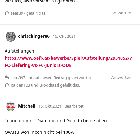
wirklich, also Vorsicht ist geboten.
Antworten
seas397
gefällt das
.
chrischinger86
15. Okt 2021
Aufstellungen:
https://www.oefb.at/bewerbe/Spiel/Aufstellung/2931852/?
FC-Liefering-vs-FC-Juniors-OOE
Antworten
seas397
hat
auf diesen Beitrag geantwortet.
Raiden123
und
Broodfassl
gefällt das
.
Mitchell
15. Okt 2021
Bearbeitet
Tijani beginnt. Diambou und Guindo beide oben.
Owusu wohl noch nicht bei 100%