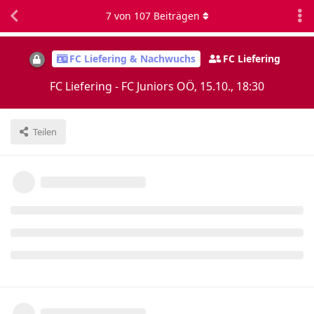
7
von
107
Beiträgen
FC Liefering & Nachwuchs
FC Liefering
FC Liefering - FC Juniors OÖ, 15.10., 18:30
Teilen