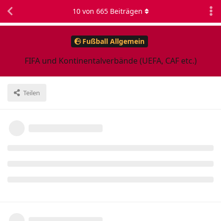
10
von
665
Beiträgen
Fußball Allgemein
FIFA und Kontinentalverbände (UEFA, CAF etc.)
Teilen