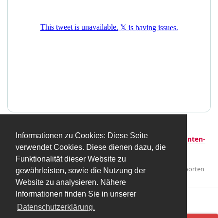
Hier gibt’s mehr Infos:
https://weltgewissen-
Informationen zu Cookies: Diese Seite
katar.de/detail/protest-aktion-fuer-tote-arbeitsmigranten-
verwendet Cookies. Diese dienen dazu, die
in-katar
Funktionalität dieser Website zu
Antworten
chrischinger86
und
DerLord
gefällt das
.
gewährleisten, sowie die Nutzung der
Website zu analysieren. Nähere
Informationen finden Sie in unserer
Mehr laden
Datenschutzerklärung.