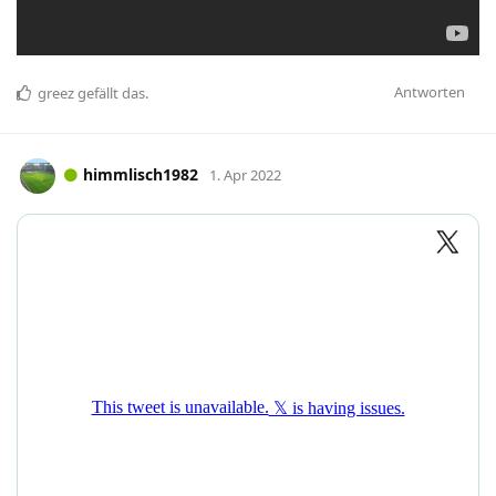
Antworten
greez
gefällt das
.
himmlisch1982
1. Apr 2022