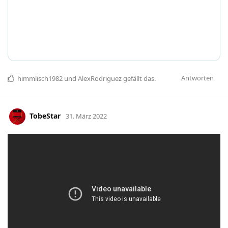
Antworten
himmlisch1982
und
AlexRodriguez
gefällt das
.
TobeStar
31. März 2022