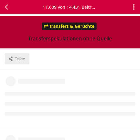
11.609
von
14.431
Beiträgen
Transfers & Gerüchte
Transferspekulationen ohne Quelle
Teilen