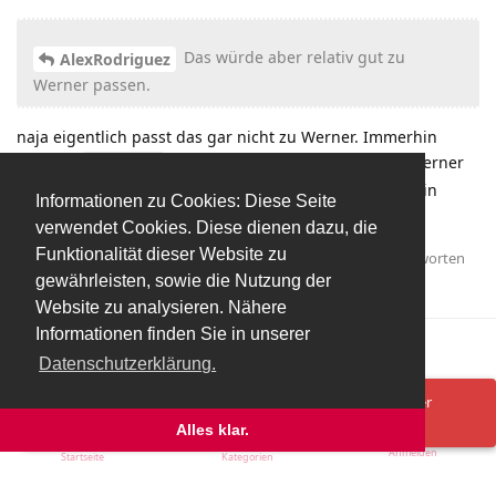
Das würde aber relativ gut zu
AlexRodriguez
Werner passen.
naja eigentlich passt das gar nicht zu Werner. Immerhin
schreibt
von mehreren Leihstation, aber Werner
@sebi999
wurde in seiner Karriere bisher erst einmal, und zwar in
Informationen zu Cookies: Diese Seite
dieser Saison zu Tottenham, verliehen
verwendet Cookies. Diese dienen dazu, die
Funktionalität dieser Website zu
Antworten
AlexRodriguez
hat
auf diesen Beitrag geantwortet.
gewährleisten, sowie die Nutzung der
AlexRodriguez
,
The_Patient
, und
Alex
gefällt das
.
Website zu analysieren. Nähere
Informationen finden Sie in unserer
Mehr laden
Datenschutzerklärung.
Spenden/Donate
Impressum
Datenschutzerklärung
Ups! Da ist was schief gelaufen. Bitte lade die Seite neu oder
versuche es erneut.
Alles klar.
Anmelden
Startseite
Kategorien