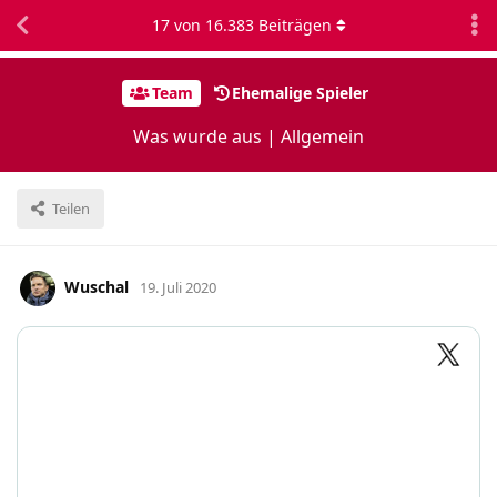
17
von
16.383
Beiträgen
Team
Ehemalige Spieler
Was wurde aus | Allgemein
Teilen
Wuschal
19. Juli 2020