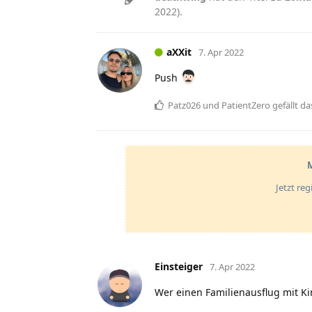
2022
).
aXXit
7. Apr 2022
Push
Patz026
und
PatientZero
gefällt da
M
Jetzt re
Einsteiger
7. Apr 2022
Wer einen Familienausflug mit K