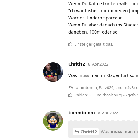
Wenn Du Kaffee trinken willst u
Ich war bisher nur im neuen Jump
Warrior Hindernisparcour.
Wenn Du aber danach ins Stadion
daneben. 100m oder so.
Einsteiger
gefällt das
.
Chriti12
8. Apr 2022
Was muss man in Klagenfurt sons
tommtomm
,
Patz026
, und
m4v3ri
Raiden123
und
rbsalzburg26
gefäll
tommtomm
8. Apr 2022
Was
muss man
in
Chriti12