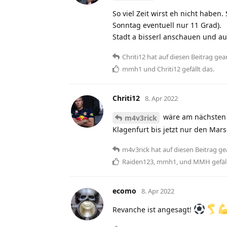
So viel Zeit wirst eh nicht habe
Sonntag eventuell nur 11 Grad).
Stadt a bisserl anschauen und a
Chriti12
hat
auf diesen Beitrag gea
mmh1
und
Chriti12
gefällt das
.
Chriti12
8. Apr 2022
wäre am nächsten 
m4v3rick
Klagenfurt bis jetzt nur den Ma
m4v3rick
hat
auf diesen Beitrag ge
Raiden123
,
mmh1
, und
MMH
gefäl
ecomo
8. Apr 2022
Revanche ist angesagt!