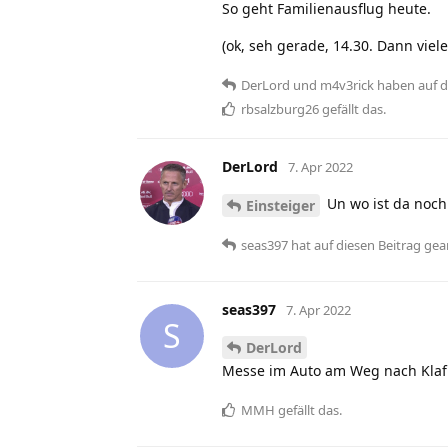
So geht Familienausflug heute.
(ok, seh gerade, 14.30. Dann viele
DerLord
und
m4v3rick
haben
auf d
rbsalzburg26
gefällt das
.
DerLord
7. Apr 2022
Un wo ist da noch
Einsteiger
seas397
hat
auf diesen Beitrag gea
seas397
7. Apr 2022
S
DerLord
Messe im Auto am Weg nach Kla
MMH
gefällt das
.