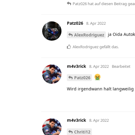
Patz026
hat
auf diesen Beitrag gea
Patz026
8. Apr 2022
ja Oida Autok
AlexRodriguez
AlexRodriguez
gefällt das
.
m4v3rick
8. Apr 2022
Bearbeitet
Patz026
Wird irgendwann halt langweilig
m4v3rick
8. Apr 2022
Chriti12