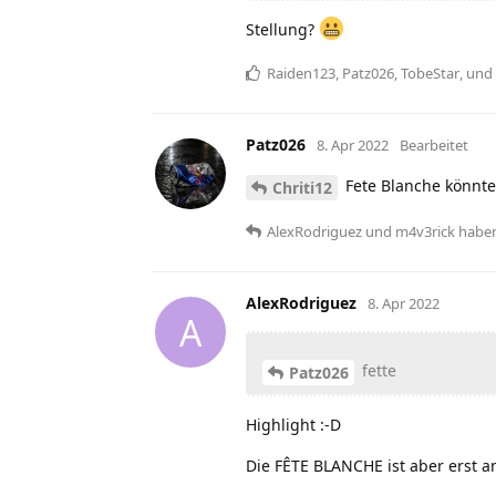
Stellung?
Raiden123
,
Patz026
,
TobeStar
, und
Patz026
8. Apr 2022
Bearbeitet
Fete Blanche könnte
Chriti12
AlexRodriguez
und
m4v3rick
habe
AlexRodriguez
8. Apr 2022
A
fette
Patz026
Highlight :-D
Die FÊTE BLANCHE ist aber erst a