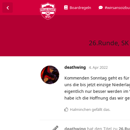
Boardregeln
#wirsansoizbu
26.Runde, SK 
deathwing
4. Apr 2022
Kommenden Sonntag geht es für u
uns die bis jetzt einzige Niederl
eigentlich nur besser werden im 
habe ich die Hoffnung das wir ge
Halminchen
gefällt das
.
deathwing
hat den Titel zu
26.Ru