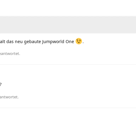
halt das neu gebaute Jumpworld One
.
eantwortet.
?
antwortet.