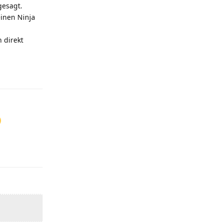
gesagt.
einen Ninja
 direkt
Antworten
Antworten