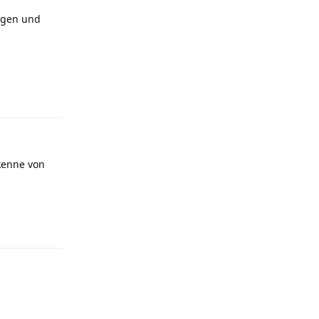
Regen und
Antworten
kenne von
Antworten