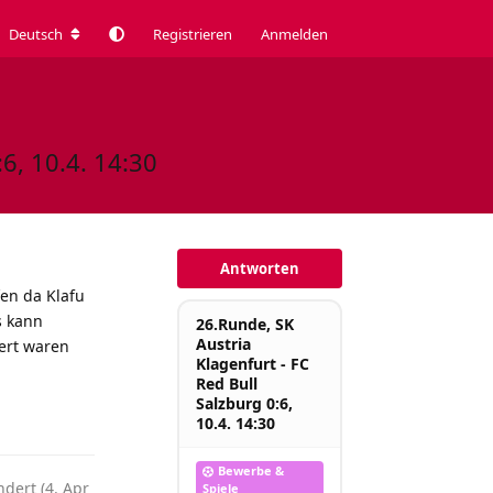
Deutsch
Registrieren
Anmelden
6, 10.4. 14:30
Antworten
en da Klafu
s kann
26.Runde, SK
Austria
sert waren
Klagenfurt - FC
Red Bull
Salzburg 0:6,
Antworten
10.4. 14:30
Bewerbe &
dert (
4. Apr
Spiele