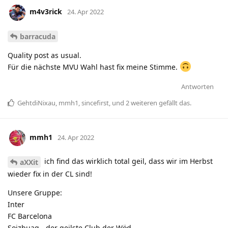
m4v3rick
24. Apr 2022
barracuda
Quality post as usual.
Für die nächste MVU Wahl hast fix meine Stimme.
Antworten
GehtdiNixau
,
mmh1
,
sincefirst
, und
2
weiteren
gefällt das
.
mmh1
24. Apr 2022
ich find das wirklich total geil, dass wir im Herbst
aXXit
wieder fix in der CL sind!
Unsere Gruppe:
Inter
FC Barcelona
Soizbuag - der geilste Club der Wöd