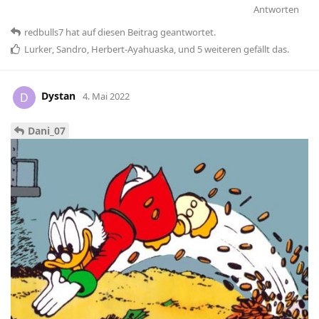
Antworten
redbulls7
hat
auf diesen Beitrag geantwortet.
Lurker
,
Sandro
,
Herbert-Ayahuaska
, und
5
weiteren
gefällt das
.
Dystan
D
4. Mai 2022
Dani_07