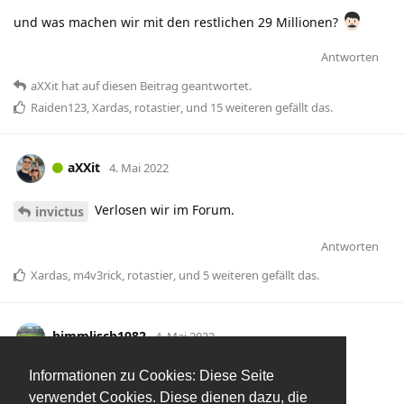
und was machen wir mit den restlichen 29 Millionen?
Antworten
aXXit
hat
auf diesen Beitrag geantwortet.
Raiden123
,
Xardas
,
rotastier
, und
15
weiteren
gefällt das
.
aXXit
4. Mai 2022
Verlosen wir im Forum.
invictus
Antworten
Xardas
,
m4v3rick
,
rotastier
, und
5
weiteren
gefällt das
.
himmlisch1982
4. Mai 2022
Informationen zu Cookies: Diese Seite
Christoph Freund Statuen bauen
Dani_07
verwendet Cookies. Diese dienen dazu, die