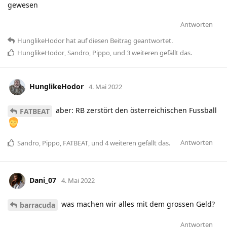
gewesen
Antworten
HunglikeHodor
hat
auf diesen Beitrag geantwortet.
HunglikeHodor
,
Sandro
,
Pippo
, und
3
weiteren
gefällt das
.
HunglikeHodor
4. Mai 2022
aber: RB zerstört den österreichischen Fussball
FATBEAT
Antworten
Sandro
,
Pippo
,
FATBEAT
, und
4
weiteren
gefällt das
.
Dani_07
4. Mai 2022
was machen wir alles mit dem grossen Geld?
barracuda
Antworten