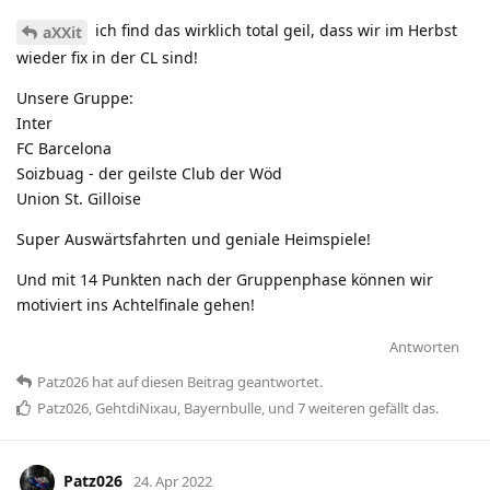
ich find das wirklich total geil, dass wir im Herbst
aXXit
wieder fix in der CL sind!
Unsere Gruppe:
Inter
FC Barcelona
Soizbuag - der geilste Club der Wöd
Union St. Gilloise
Super Auswärtsfahrten und geniale Heimspiele!
Und mit 14 Punkten nach der Gruppenphase können wir
motiviert ins Achtelfinale gehen!
Antworten
Patz026
hat
auf diesen Beitrag geantwortet.
Patz026
,
GehtdiNixau
,
Bayernbulle
, und
7
weiteren
gefällt das
.
Patz026
24. Apr 2022