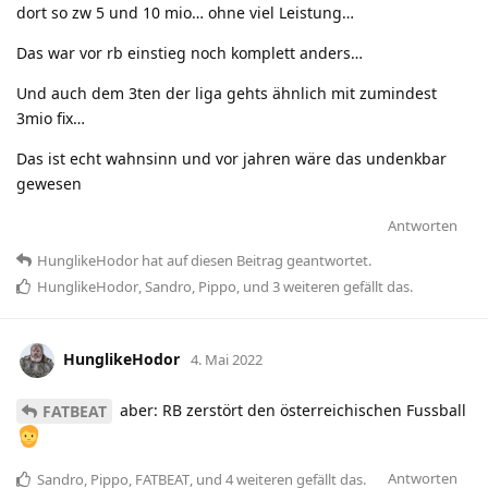
dort so zw 5 und 10 mio… ohne viel Leistung…
Das war vor rb einstieg noch komplett anders…
Und auch dem 3ten der liga gehts ähnlich mit zumindest
3mio fix…
Das ist echt wahnsinn und vor jahren wäre das undenkbar
gewesen
Antworten
HunglikeHodor
hat
auf diesen Beitrag geantwortet.
HunglikeHodor
,
Sandro
,
Pippo
, und
3
weiteren
gefällt das
.
HunglikeHodor
4. Mai 2022
aber: RB zerstört den österreichischen Fussball
FATBEAT
Antworten
Sandro
,
Pippo
,
FATBEAT
, und
4
weiteren
gefällt das
.