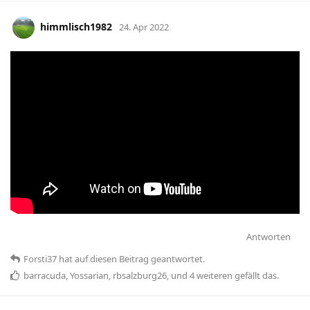
himmlisch1982
24. Apr 2022
Antworten
Forsti37
hat
auf diesen Beitrag geantwortet.
barracuda
,
Yossarian
,
rbsalzburg26
, und
4
weiteren
gefällt das
.