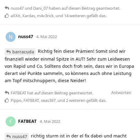
nuss47
und
Dani_07
haben
auf diesen Beitrag geantwortet.
aXXit
,
Xardas
,
m4v3rick
, und
14
weiteren
gefällt das
.
nuss47
N
4. Mai 2022
Richtig fein diese Prämien! Somit sind wir
barracuda
finanziell wieder einmal Spitze in AUT! Sehr zum Leidwesen
von Rapid und Co. Solltens doch froh sein, dass wir in Europa
derart viel Punkte sammeln, so könnens auch ohne Leistung
am Topf mitschnuppern, diese Neider!
Antworten
FATBEAT
hat
auf diesen Beitrag geantwortet.
Pippo
,
FATBEAT
,
seas397
, und
2
weiteren
gefällt das
.
FATBEAT
F
4. Mai 2022
richtig sturm ist in der el fix dabei und macht
nuss47