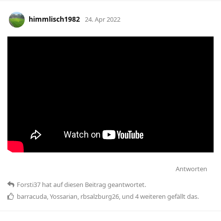
himmlisch1982
24. Apr 2022
Antworten
Forsti37
hat
auf diesen Beitrag geantwortet.
barracuda
,
Yossarian
,
rbsalzburg26
, und
4
weiteren
gefällt das
.