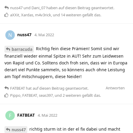
nuss47
und
Dani_07
haben
auf diesen Beitrag geantwortet.
aXXit
,
Xardas
,
m4v3rick
, und
14
weiteren
gefällt das
.
nuss47
N
4. Mai 2022
Richtig fein diese Prämien! Somit sind wir
barracuda
finanziell wieder einmal Spitze in AUT! Sehr zum Leidwesen
von Rapid und Co. Solltens doch froh sein, dass wir in Europa
derart viel Punkte sammeln, so könnens auch ohne Leistung
am Topf mitschnuppern, diese Neider!
Antworten
FATBEAT
hat
auf diesen Beitrag geantwortet.
Pippo
,
FATBEAT
,
seas397
, und
2
weiteren
gefällt das
.
FATBEAT
F
4. Mai 2022
richtig sturm ist in der el fix dabei und macht
nuss47