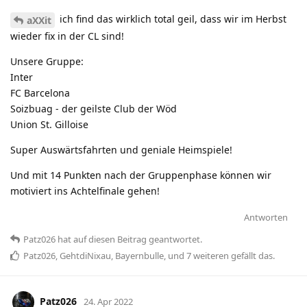
ich find das wirklich total geil, dass wir im Herbst
aXXit
wieder fix in der CL sind!
Unsere Gruppe:
Inter
FC Barcelona
Soizbuag - der geilste Club der Wöd
Union St. Gilloise
Super Auswärtsfahrten und geniale Heimspiele!
Und mit 14 Punkten nach der Gruppenphase können wir
motiviert ins Achtelfinale gehen!
Antworten
Patz026
hat
auf diesen Beitrag geantwortet.
Patz026
,
GehtdiNixau
,
Bayernbulle
, und
7
weiteren
gefällt das
.
Patz026
24. Apr 2022