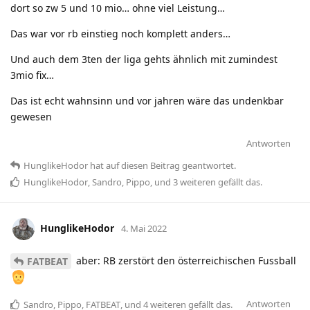
dort so zw 5 und 10 mio… ohne viel Leistung…
Das war vor rb einstieg noch komplett anders…
Und auch dem 3ten der liga gehts ähnlich mit zumindest
3mio fix…
Das ist echt wahnsinn und vor jahren wäre das undenkbar
gewesen
Antworten
HunglikeHodor
hat
auf diesen Beitrag geantwortet.
HunglikeHodor
,
Sandro
,
Pippo
, und
3
weiteren
gefällt das
.
HunglikeHodor
4. Mai 2022
aber: RB zerstört den österreichischen Fussball
FATBEAT
Antworten
Sandro
,
Pippo
,
FATBEAT
, und
4
weiteren
gefällt das
.