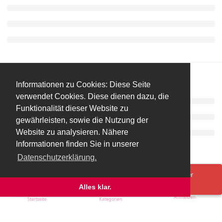
Informationen zu Cookies: Diese Seite
verwendet Cookies. Diese dienen dazu, die
Funktionalität dieser Website zu
gewährleisten, sowie die Nutzung der
Website zu analysieren. Nähere
Informationen finden Sie in unserer
Datenschutzerklärung.
Spenden/Donate
Impressum
Datenschutzerklärung
Ups! Da ist was schief gelaufen. Bitte lade die Seite neu oder
versuche es erneut.
Alles klar.
Anmelden
Startseite
Kategorien