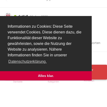
detlef
26. Aug 2020
Informationen zu Cookies: Diese Seite
mbonheur
verwendet Cookies. Diese dienen dazu, die
das wäre sowieso sehr schwer.
Funktionalität dieser Website zu
Antworten
mbonheur
hat
auf diesen Beitrag geantwortet.
gewährleisten, sowie die Nutzung der
Website zu analysieren. Nähere
Informationen finden Sie in unserer
Mehr laden
Datenschutzerklärung.
Spenden/Donate
Impressum
Datenschutzerklärung
Ups! Da ist was schief gelaufen. Bitte lade die Seite neu oder
versuche es erneut.
Alles klar.
Anmelden
Startseite
Kategorien