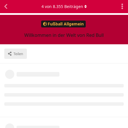
4
von
8.355
Beiträgen
Fußball Allgemein
Willkommen in der Welt von Red Bull
Teilen