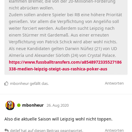
klammen Bremer, die von der 20-Millionen-Forderung
nicht abrücken wollen.
Zudem sollen andere Spieler bei RB eine höhere Priorität
genießen. Vor allem die Verpflichtung von Angeliño soll
weiter forciert werden. Außerdem sucht Leipzig nach
einem Stürmer mit Gardemaß. Aus einer erneuten
Verpflichtung von Patrick Schick wird aber wohl nichts.
Als neue Kandidaten gelten Darwin Núñez (21) von UD
Almería und Alexander Sörloth (24) von Crystal Palace.
https://www.fussballtransfers.com/a8548972335527186
338-medien-leipzig-steigt-aus-rashica-poker-aus
Antworten
mbonheur
gefällt das
.
mbonheur
26. Aug 2020
Also die aktuelle Saison will Leipzig wohl nicht toppen.
Antworten
detlef
hat
auf diesen Beitrag geantwortet.